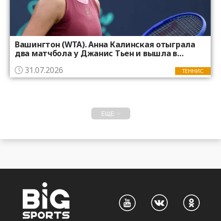
Вашингтон (WTA). Анна Калинская отыграла
два матчбола у Джанис Тьен и вышла в
четвертьфинал
31.07.2026
ТЕННИС
ЕЩЕ