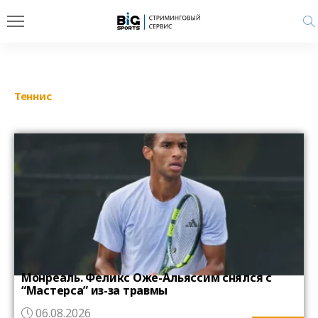
Теннис
Монреаль. Феликс Оже-Альяссим снялся с
“Мастерса” из-за травмы
06.08.2026