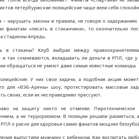
иктов петербуржские полицейские чаще вели себя спокойн
– нарушать законы и правила, не говоря о задержаниях т
л фанатам «писать в стаканчики», то окончательно пос
на стадионы впредь.
ь в стаканы? Клуб выбрал между правоохранителями
и так сомневаются, вкладывать ли деньги в РПЛ, где у 
тами обращаться не умеют даже самые известные команды.
олицейские. У них свои задачи, а подобная акция може
го для «ВЭБ-Арены» шоу, протестировать массовые за
ть своих, если их несправедливо прессуют.
раво на защиту никто не отменял. Пиротехническое
ием, а не терроризмом. В полиции решили размяться, 
 РПЛ о риске для здоровья самих фанатов мощнее беззубо
ления выпустили мужчину с ребенком. Как воспитать люб