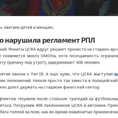
», хватали детей и женщин.
о нарушила регламент РПЛ
ний. Фанаты ЦСКА вдруг решают пронести на стадион арсе
е появляется много ОМОНа, хотя посещаемость ограниче
ту причину под утро?), задерживают 408 человек.
ятия закона о Fan ID. А еще хуже, что ЦСКА выступил
н
е полномочий. Нельзя просто так завести в полицейский
ено долго держать на стадионе фанатский сектор.
ликтов. Неужели после стольких трагедий на футбольны
ться. Погрузили 408 поклонников ЦСКА в автозаки. Прич
абега толпой на поле, как во время знаменитых приключени