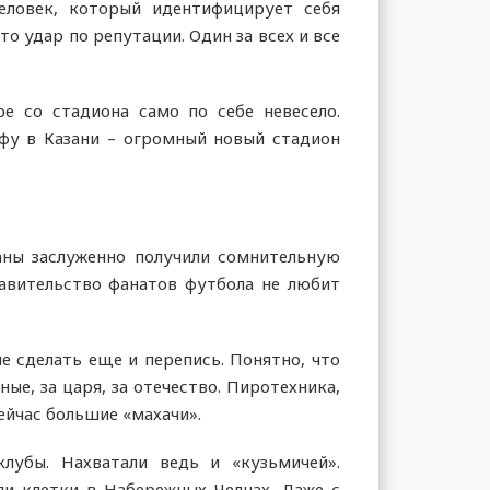
еловек, который идентифицирует себя
о удар по репутации. Один за всех и все
 со стадиона само по себе невесело.
фу в Казани – огромный новый стадион
ганы заслуженно получили сомнительную
равительство фанатов футбола не любит
е сделать еще и перепись. Понятно, что
ые, за царя, за отечество. Пиротехника,
ейчас большие «махачи».
лубы. Нахватали ведь и «кузьмичей».
ли клетки в Набережных Челнах. Даже с