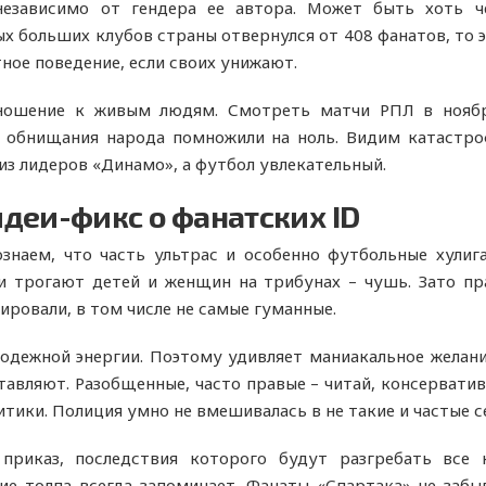
 независимо от гендера ее автора. Может быть хоть ч
х больших клубов страны отвернулся от 408 фанатов, то эт
тное поведение, если своих унижают.
ношение к живым людям. Смотреть матчи РПЛ в ноябре
 обнищания народа помножили на ноль. Видим катастро
 из лидеров «Динамо», а футбол увлекательный.
деи-фикс о фанатских ID
ознаем, что часть ультрас и особенно футбольные хули
ни трогают детей и женщин на трибунах – чушь. Зато п
ировали, в том числе не самые гуманные.
одежной энергии. Поэтому удивляет маниакальное желани
авляют. Разобщенные, часто правые – читай, консервативн
итики. Полиция умно не вмешивалась в не такие и частые с
приказ, последствия которого будут разгребать все к
е толпа всегда запоминает. Фанаты «Спартака» не забы