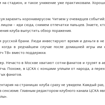
 на стадион, и такое унижение уже практиковали. Хорош
куя заразить коронавирусом. Читаем у очевидцев событий
лицом – иди сюда, снимем отпечатки пальцев. Знаете, кт
ления клуба выпустить обзор поражения.
 русской брани. Люди инвестируют время и деньги в не
И когда в редчайшем случае после домашней игры им
тч ТВ» вместо поддержки.
р. Нечасто в Москве хватают сотни фанатов и грузят в а
тча. Похоже, в ЦСКА с концами уплыли от народа, а пере
ых фанатов.
тария на страницах клуба сразу не увидели. Каждый раз,
в сексизме. Главным редактором клубного канала ЦСКА явл
лы».