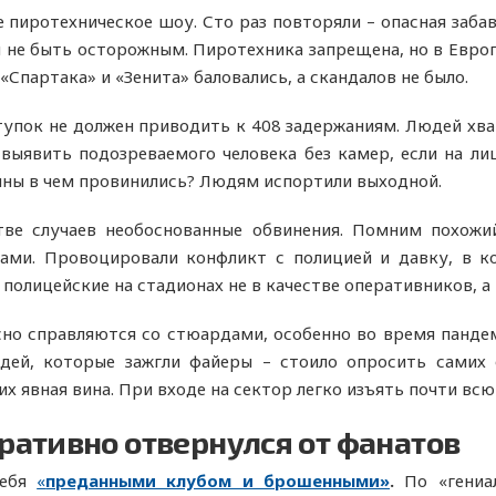
 пиротехническое шоу. Сто раз повторяли – опасная забав
и не быть осторожным. Пиротехника запрещена, но в Европ
Спартака» и «Зенита» баловались, а скандалов не было.
пок не должен приводить к 408 задержаниям. Людей хвата
ыявить подозреваемого человека без камер, если на ли
чины в чем провинились? Людям испортили выходной.
ве случаев необоснованные обвинения. Помним похожий
ами. Провоцировали конфликт с полицией и давку, в к
полицейские на стадионах не в качестве оперативников, а 
но справляются со стюардами, особенно во время пандем
дей, которые зажгли файеры – стоило опросить самих 
х явная вина. При входе на сектор легко изъять почти всю
ативно отвернулся от фанатов
себя
«
преданными клубом и брошенными»
.
По «гениа