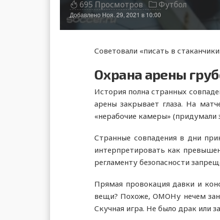
695 Просмотров
Футбол
Добавлено
Ноя. 29, 2021 в 10:00
Советовали «писать в стаканчики
Охрана арены груб
История полна странных совпаде
арены закрывает глаза. На матч
«нерабочие камеры» (придумали э
Странные совпадения в дни прин
интерпретировать как превышени
регламенту безопасности запрещ
Прямая провокация давки и конф
вещи? Похоже, ОМОНу нечем заня
Скучная игра. Не было драк или з