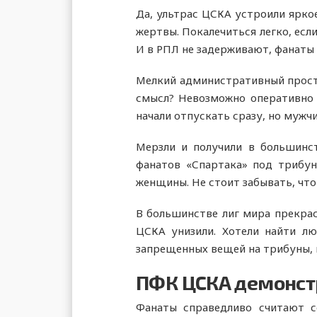
Да, ультрас ЦСКА устроили яркое
жертвы. Покалечиться легко, есл
И в РПЛ не задерживают, фанаты «
Мелкий административный просту
смысл? Невозможно оперативно в
начали отпускать сразу, но муж
Мерзли и получили в большинст
фанатов «Спартака» под трибун
женщины. Не стоит забывать, что 
В большинстве лиг мира прекрас
ЦСКА унизили. Хотели найти лю
запрещенных вещей на трибуны, и
ПФК ЦСКА демонстр
Фанаты справедливо считают 