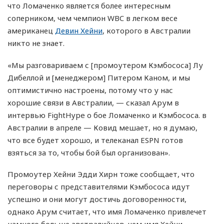
что Ломаченко является более интересным
соперником, чем чемпион WBC в легком весе
американец
Девин Хейни
, которого в Австралии
никто не знает.
«Мы разговариваем с [промоутером Кэмбососа] Лу
Дибеллой и [менеджером] Питером Каном, и мы
оптимистично настроены, потому что у нас
хорошие связи в Австралии, — сказал Арум в
интервью FightHype о бое Ломаченко и Кэмбососа. в
Австралии в апреле — Ковид мешает, но я думаю,
что все будет хорошо, и телеканал ESPN готов
взяться за то, чтобы бой был организован».
Промоутер Хейни Эдди Хирн тоже сообщает, что
переговоры с представителями Кэмбососа идут
успешно и они могут достичь договоренности,
однако Арум считает, что имя Ломаченко привлечет