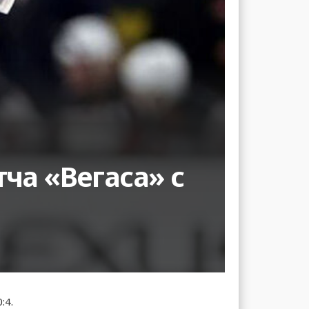
ча «Вегаса» с
:4.