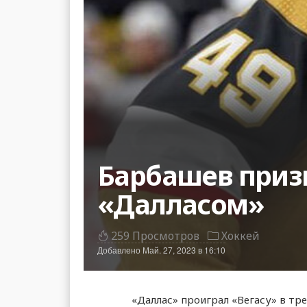
Барбашев призн
«Далласом»
259 Просмотров
Хоккей
Добавлено
Май. 27, 2023 в 16:10
«Даллас» проиграл «Вегасу» в тр