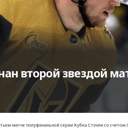
ан второй звездой мат
етьем матче полуфинальной серии Кубка Стэнли со счетом 0