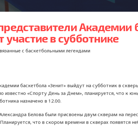
представители Академии 
т участие в субботнике
связанные с баскетбольными легендами
кадемии баскетбола «Зенит» выйдут на субботник в сквер
ло известно «Спорту День за Днем», планируется, что к 
отника назначено в 12.00.
лександра Белова были присвоены двум скверам на перес
 Планируется, что в скором времени в скверах появятся н