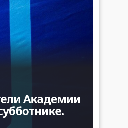
тели Академии
субботнике.