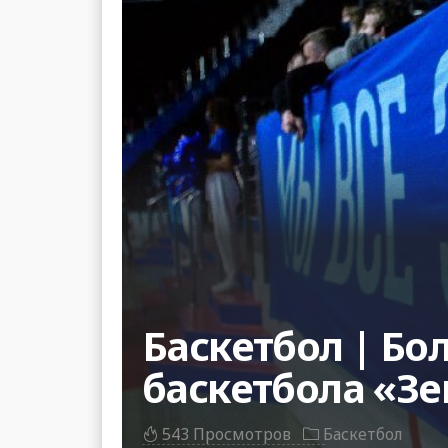
Баскетбол | Б
баскетбола «Зе
543 Просмотров
Баскетбол