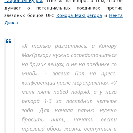
Тайроном Вудли
, ответил на вопрос о том, что он
думает о потенциальных поединках против
звездных бойцов UFC
Конора МакГрегора
и
Нейта
Диаса
.
«Я только разминаюсь, а Конору
МакГрегору нужно сосредоточиться
на других вещах, а не на поединке со
мной», – заявил Пол на пресс-
конференции после мероприятия. «У
меня пять побед подряд, а у него
рекорд 1-3 за последние четыре
года. Для начала парню нужно
бросить пить, начать вести
трезвый образ жизни, вернуться в