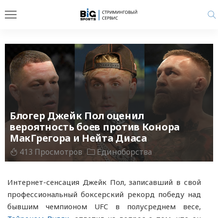
Блогер Джейк Пол оценил
вероятность боев против Конора
МакГрегора и Нейта Диаса
413 Просмотров
Единоборства
Интернет-сенсация Джейк Пол, записавший в свой
профессиональный боксерский рекорд победу над
бывшим чемпионом UFC в полусреднем весе,