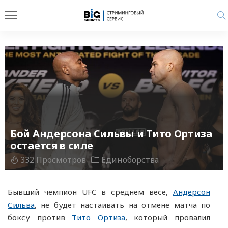
Бой Андерсона Сильвы и Тито Ортиза
остается в силе
332 Просмотров
Единоборства
Бывший чемпион UFC в среднем весе,
Андерсон
Сильва
, не будет настаивать на отмене матча по
боксу против
Тито Ортиза
, который провалил