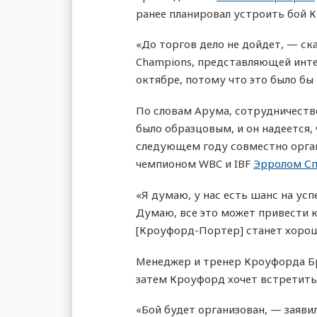
ранее планировал устроить бой 
«До торгов дело не дойдет, — ск
Champions, представляющей интер
октябре, потому что это было бы 
По словам Арума, сотрудничеств
было образцовым, и он надеется,
следующем году совместно орган
чемпионом WBC и IBF
Эрролом С
«Я думаю, у нас есть шанс на ус
Думаю, все это может привести к 
[Кроуфорд-Портер] станет хорош
Менеджер и тренер Кроуфорда Бр
затем Кроуфорд хочет встретить
«Бой будет организован, — заяви