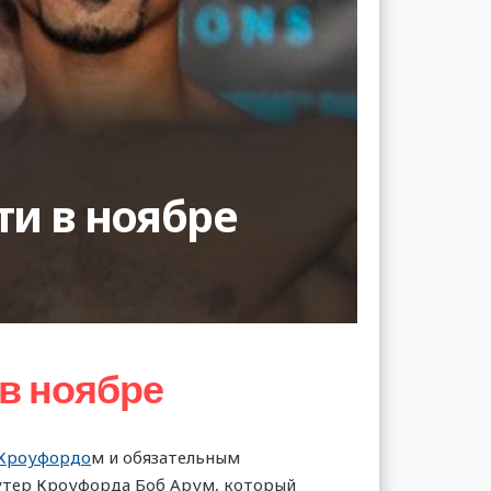
ти в ноябре
в ноябре
 Кроуфордо
м и обязательным
оутер Кроуфорда Боб Арум, который