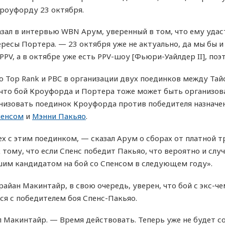
Кроуфорду 23 октября.
азал в интервью WBN Арум, уверенный в том, что ему удас
есы Портера. — 23 октября уже не актуально, да мы бы и 
PPV, а в октябре уже есть PPV-шоу [Фьюри-Уайлдер II], поэ
о Top Rank и PBC в организации двух поединков между Т
 что бой Кроуфорда и Портера тоже может быть организов
изовать поединок Кроуфорда против победителя назначен
пенсом
и
Мэнни Пакьяо
.
пех с этим поединком, — сказал Арум о сборах от платной
тому, что если Спенс победит Пакьяо, что вероятно и случ
им кандидатом на бой со Спенсом в следующем году».
айан Макинтайр, в свою очередь, уверен, что бой с экс-ч
ся с победителем боя Спенс-Пакьяо.
л Макинтайр. — Время действовать. Теперь уже не будет 