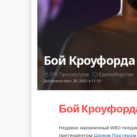
Бой Кроуфорда 
316 Просмотров
Единоборства
Добавлено
Июл. 26, 2021 в 11:10
Бой Кроуфорда
Недавно назначенный WBO поеди
претендентом
Шоном Портером