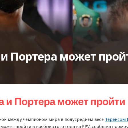
и Портера может прой
 и Портера может пройти 
нок между чемпионом мира в полусреднем весе
Теренсом
может пройти в ноябре этого года на PPV, сообщил пром