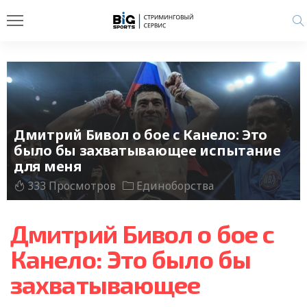
Дмитрий Бивол о бое с Канело: Это
было бы захватывающее испытание
для меня
333 Просмотров
Единоборства
Дмитрий Бивол о бое с
Канело: Это было бы
захватывающее