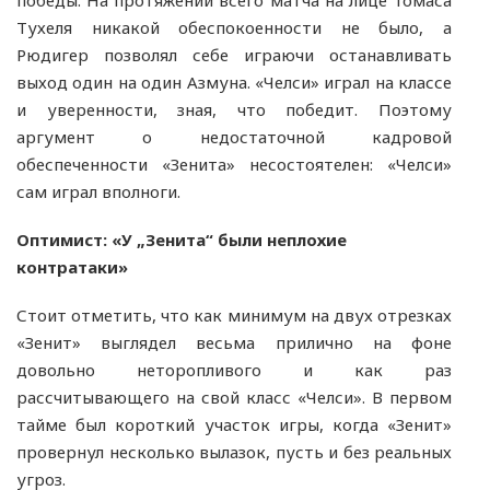
победы. На протяжении всего матча на лице Томаса
Тухеля никакой обеспокоенности не было, а
Рюдигер позволял себе играючи останавливать
выход один на один Азмуна. «Челси» играл на классе
и уверенности, зная, что победит. Поэтому
аргумент о недостаточной кадровой
обеспеченности «Зенита» несостоятелен: «Челси»
сам играл вполноги.
Оптимист: «У „Зенита“ были неплохие
контратаки»
Стоит отметить, что как минимум на двух отрезках
«Зенит» выглядел весьма прилично на фоне
довольно неторопливого и как раз
рассчитывающего на свой класс «Челси». В первом
тайме был короткий участок игры, когда «Зенит»
провернул несколько вылазок, пусть и без реальных
угроз.