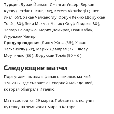
Турция:
Бурак Йилмаз, Дженгиз Ундер, Беркан
Кутлу (Serdar Dursun, 90′), Kerem Akturkoglu (Энес
Унал, 66′), Хакан Чалханоглу, Оркун Кёкчю (Дорукхан
Токёз, 80′), Зеки Мехмет Челик (Юсуф Язиджи, 80′),
Чаглар Сёюнджю, Мерих Демирал, Озан Кабак,
Угурджан Чакыр
Предупреждения:
Диогу Жота (35′), Хакан
Чалханоглу (69′), Мерих Демирал (77′), Жоау
Моутинью (86′), Дорукхан Токёз (90 + 6′)
Следующие матчи
Португалия вышла в финал стыковых матчей
ЧМ-2022, где сыграет с Северной Македонией,
которая обыграла Италию.
Матч состоится 29 марта. Победитель получит
путевку на чемпионат мира в Катаре.