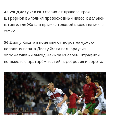
42
2:0 Диогу Жота.
Отавио от правого края
штрафной выполнил превосходный навес к дальней
штанге, где Жота в прыжке головой вколотил мяч в
сетку.
56
Диогу Кошта выбил мяч от ворот на чужую
половину поля, а Диогу Жота подкараулил
опрометчивый выход Чакыра из своей штрафной,
но вместе с вратарём гостей перебросил и ворота.