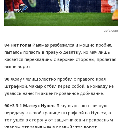
uefa.com
84
Нет гола!
Йылмаз разбежался и мощно пробил,
пытаясь попасть в правую девятку, но мяч лишь
касается перекладины с верхней стороны, пролетая
выше ворот.
90
Жоау Фелиш хлёстко пробил с правого края
штрафной, Чакыр отбил перед собой, а Роналду не
удалось нанести акцентированное добивание.
90+3
3:1 Матеус Нунес.
Леау вырезал отличную
передачу к левой границе штрафной на Нунеса, а
тот ушёл в сторону от защитников и прекрасным
ударом отправил мяч в правый угол ворот.