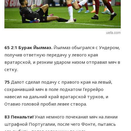
uefa.com
65
2:1 Бурак Йылмаз.
Йылмаз обыгрался с Ундером,
получив ответную передачу у левого края
вратарской, и резким ударом низом отправил мяч в
сетку.
75
Далот сделал подачу с правого края на левый,
сохранивший мяч в поле подкатом Геррейро
навесил на дальний край вратарской турков, и
Отавио головой пробил левее створа.
83
Пенальти!
Унал немного почеканил мяч на линии
штрафной Португалии, после чего Фонте, пытаясь