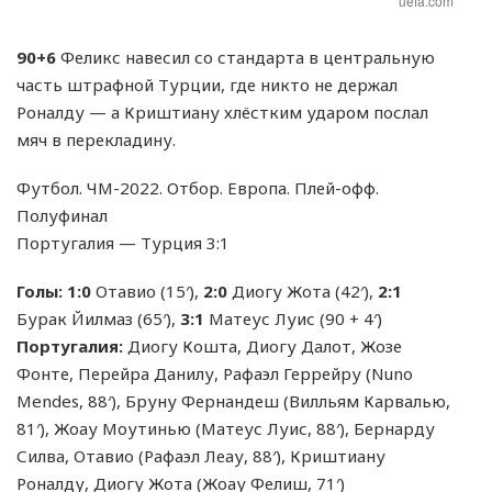
uefa.com
90+6
Феликс навесил со стандарта в центральную
часть штрафной Турции, где никто не держал
Роналду — а Криштиану хлёстким ударом послал
мяч в перекладину.
Футбол. ЧМ-2022. Отбор. Европа. Плей-офф.
Полуфинал
Португалия — Турция 3:1
Голы:
1:0
Отавио (15′),
2:0
Диогу Жота (42′),
2:1
Бурак Йилмаз (65′),
3:1
Матеус Луис (90 + 4′)
Португалия:
Диогу Кошта, Диогу Далот, Жозе
Фонте, Перейра Данилу, Рафаэл Геррейру (Nuno
Mendes, 88′), Бруну Фернандеш (Вилльям Карвалью,
81′), Жоау Моутинью (Матеус Луис, 88′), Бернарду
Силва, Отавио (Рафаэл Леау, 88′), Криштиану
Роналду, Диогу Жота (Жоау Фелиш, 71′)