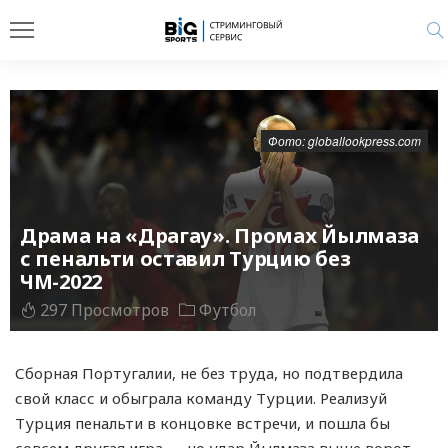
Фото: globallookpress.com
Драма на «Драгау». Промах Йылмаза
с пенальти оставил Турцию без
ЧМ-2022
297 Просмотров
Футбол
Сборная Португалии, не без труда, но подтвердила
свой класс и обыграла команду Турции. Реализуй
Турция пенальти в концовке встречи, и пошла бы
совсем другая игра — но удар Йылмаза выше ворот