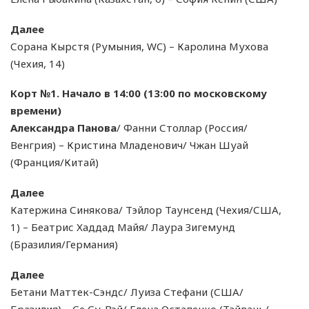
Далее
Сорана Кырстя (Румыния, WC) – Каролина Мухова
(Чехия, 14)
Корт №1. Начало в 14:00 (13:00 по московскому
времени)
Александра Панова
/ Фанни Столлар (Россия/
Венгрия) – Кристина Младенович/ Чжан Шуай
(Франция/Китай)
Далее
Катержина Синякова/ Тэйлор Таунсенд (Чехия/США,
1) – Беатрис Хаддад Майя/ Лаура Зигемунд
(Бразилия/Германия)
Далее
Бетани Маттек-Сэндс/ Луиза Стефани (США/
Бразилия) – Се Су-Вэй/ Елена Остапенко (Тайвань/