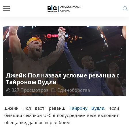
Джейк Пол назвал условие реванша с
Тайроном Вудли
327 Просмотров
Единоборства
Джейк Пол даст реванш
Тайрону Вудли
, если
бывший чемпион UFC в полусреднем весе выполнит
обещание, данное перед боем.