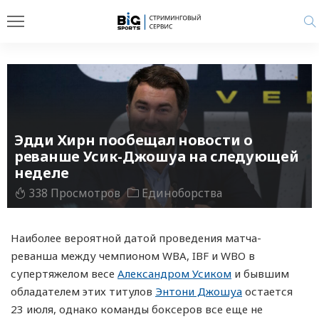
Эдди Хирн пообещал новости о
реванше Усик-Джошуа на следующей
неделе
338 Просмотров
Единоборства
Наиболее вероятной датой проведения матча-
реванша между чемпионом WBA, IBF и WBO в
супертяжелом весе
Александром Усиком
и бывшим
обладателем этих титулов
Энтони Джошуа
остается
23 июля, однако команды боксеров все еще не