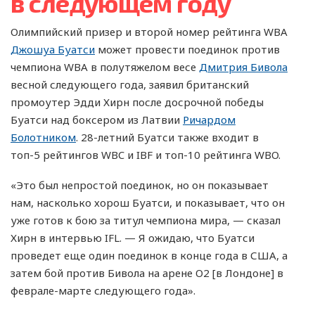
в следующем году
Олимпийский призер и второй номер рейтинга WBA
Джошуа Буатси
может провести поединок против
чемпиона WBA в полутяжелом весе
Дмитрия Бивола
весной следующего года, заявил британский
промоутер Эдди Хирн после досрочной победы
Буатси над боксером из Латвии
Ричардом
Болотником
. 28-летний Буатси также входит в
топ-5 рейтингов WBC и IBF и топ-10 рейтинга WBO.
«Это был непростой поединок, но он показывает
нам, насколько хорош Буатси, и показывает, что он
уже готов к бою за титул чемпиона мира, — сказал
Хирн в интервью IFL. — Я ожидаю, что Буатси
проведет еще один поединок в конце года в США, а
затем бой против Бивола на арене O2 [в Лондоне] в
феврале-марте следующего года».