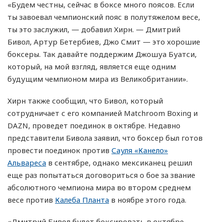
«Будем честны, сейчас в боксе много поясов. Если
ты завоевал чемпионский пояс в полутяжелом весе,
ты это заслужил, — добавил Хирн. — Дмитрий
Бивол, Артур Бетербиев, Джо Смит — это хорошие
боксеры. Так давайте поддержим Джошуа Буатси,
который, на мой взгляд, является еще одним
будущим чемпионом мира из Великобритании».
Хирн также сообщил, что Бивол, который
сотрудничает с его компанией Matchroom Boxing и
DAZN, проведет поединок в октябре. Недавно
представители Бивола заявил, что боксер был готов
провести поединок против
Сауля «Канело»
Альвареса
в сентябре, однако мексиканец решил
еще раз попытаться договориться о бое за звание
абсолютного чемпиона мира во втором среднем
весе против
Калеба Планта
в ноябре этого года.
«Дмитрий Бивол будет боксировать в октябре,