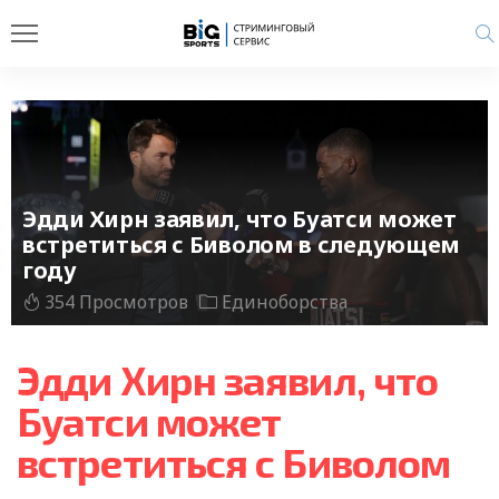
Эдди Хирн заявил, что Буатси может
встретиться с Биволом в следующем
году
354 Просмотров
Единоборства
Эдди Хирн заявил, что
Буатси может
встретиться с Биволом