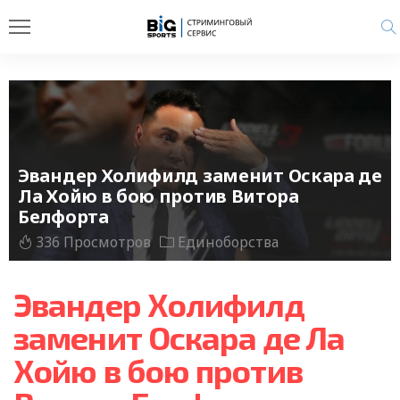
Эвандер Холифилд заменит Оскара де
Ла Хойю в бою против Витора
Белфорта
336 Просмотров
Единоборства
Эвандер Холифилд
заменит Оскара де Ла
Хойю в бою против