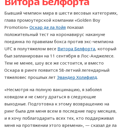
Витора Белфорта
Бывший чемпион мира в шести весовых категориях,
глава промоутерской компании «Golden Boy
Promotion»
Оскар де ла Хойя
показал
положительный тест на коронавирус накануне
поединка по правилам бокса против экс-чемпиона
UFC в полутяжелом весе
Витора Белфорта
, который
был запланирован на 11 сентября в Лос-Анджелесе.
Тем не менее, шоу все же состоится, и вместо
Оскара в ринге появится 58-летний легендарный
тяжеловес прошлых лет
Эвандер Холифилд
.
«Несмотря на полную вакцинацию, я заболел
ковидом и не смогу драться в следующие
выходные. Подготовка к этому возвращению на
ринг была для меня всем в последние пару месяцев,
и я хочу поблагодарить всех тех, кто поддерживал
меня на протяжении этого времени», — сказал де ла