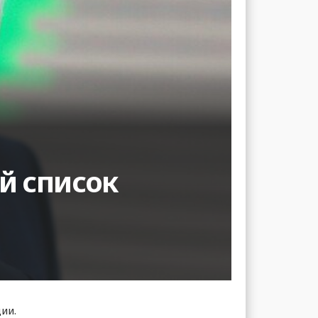
й список
ии.