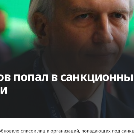
ов попал в санкционны
ии
бновило список лиц и организаций, попадающих под санкц