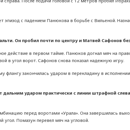
й справа. После подачи головой с 12 метров пробил Ибра
 эпизод с падением Панюкова в борьбе с Вильеной. Назна
альти. Он пробил почти по центру и Матвей Сафонов без
ое действие в первом тайме. Панюков догнал мяч на прав
ой в угол ворот. Сафонов снова показал надежную игру.
у флангу закончилась ударом в перекладину в исполнении
т дальним ударом практически с линии штрафной слева
омбинацию перед воротами «Урала». Она завершилась вых
 угол. Помазун перевел мяч на угловой.