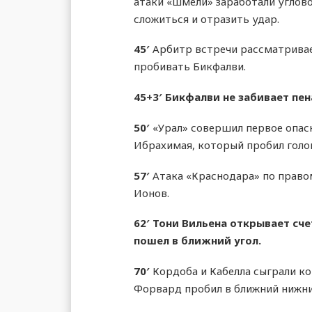
атаки «шмели» заработали углово
сложиться и отразить удар.
45′
Арбитр встречи рассматривает
пробивать Бикфалви.
45+3′
Бикфалви не забивает пен
50′
«Урал» совершил первое опасн
Ибрахимая, который пробил голов
57′
Атака «Краснодара» по правом
Ионов.
62′
Тони Вильена открывает сче
пошел в ближний угол.
70′
Кордоба и Кабелла сыграли к
Форвард пробил в ближний нижний