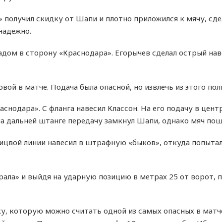
 получил скидку от Шапи и плотно приложился к мячу, сд
надежно.
дом в сторону «Краснодара». Егорычев сделал острый наве
вой в матче. Подача была опасной, но извлечь из этого поль
нодара». С фланга навесил Классон. На его подачу в цент
 на дальней штанге передачу замкнул Шапи, однако мяч по
лицвой линии навесил в штрафную «быков», откуда попыта
ала» и выйдя на ударную позицию в метрах 25 от ворот, п
у, которую можно считать одной из самых опасных в матч