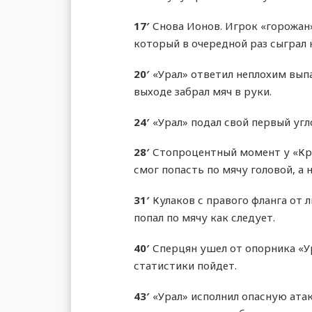
17′
Снова Ионов. Игрок «горожан»
который в очередной раз сыграл 
20′
«Урал» ответил неплохим выпа
выходе забрал мяч в руки.
24′
«Урал» подал свой первый угло
28′
Стопроцентный момент у «Крас
смог попасть по мячу головой, а
31′
Кулаков с правого фланга от 
попал по мячу как следует.
40′
Сперцян ушел от опорника «Ур
статистики пойдет.
43′
«Урал» исполнил опасную атак