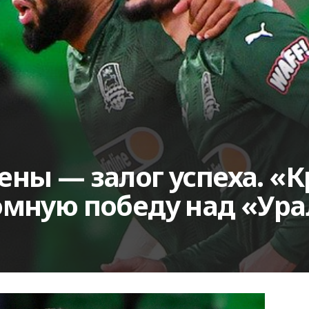
ны — залог успеха. «
омную победу над «Ур