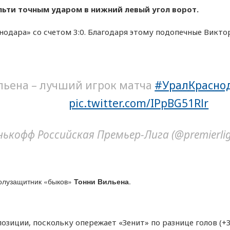
льти точным ударом в нижний левый угол ворот.
одара» со счетом 3:0. Благодаря этому подопечные Викто
льена – лучший игрок матча
#УралКрасно
pic.twitter.com/IPpBG51Rlr
нькофф Российская Премьер-Лига (@premierli
полузащитник «быков»
Тонни Вильена
.
позиции, поскольку опережает «Зенит» по разнице голов (+