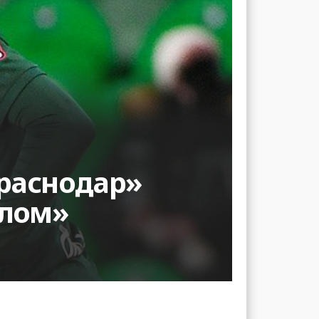
Краснодар»
алом»