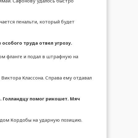
химай. Сафонову удалось быстро
чается пенальти, который будет
 особого труда отвел угрозу.
ом фланге и подал в штрафную на
 Виктора Классона. Справа ему отдавал
. Голландцу помог рикошет. Мяч
одом Кордобы на ударную позицию.