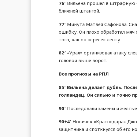
76′
Вильена прошел в штрафную с
ближней штангой.
77′
Минута Матвея Сафонова. Снач
ошибку. Он плохо обработал мяч с
того, как он пересек ленту.
82′
«Урал» организовал атаку слев
головой выше ворот.
Все прогнозы на РПЛ
85′
Вильена делает дубль. Посл
голландец. Он сильно и точно п
90′
Последовали замены и желтые 
90+4′
Новичок «Краснодара» Джон
защитника и споткнулся об его но