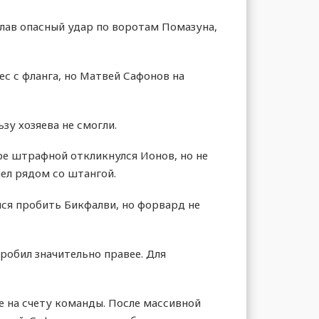
елав опасный удар по воротам Помазуна,
с с фланга, но Матвей Сафонов на
зу хозяева не смогли.
ре штрафной откликнулся Ионов, но не
шел рядом со штангой.
лся пробить Бикфалви, но форвард не
робил значительно правее. Для
е на счету команды. После массивной