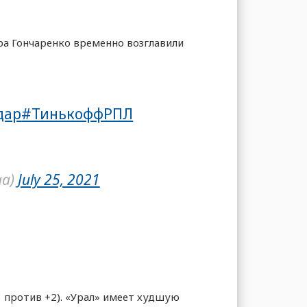
ра Гончаренко временно возглавили
дар
#ТинькоффРПЛ
ga)
July 25, 2021
3 против +2). «Урал» имеет худшую