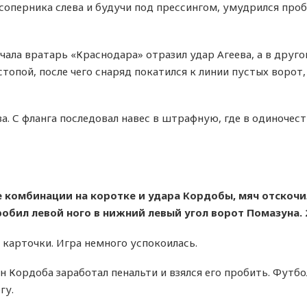
оперника слева и будучи под прессингом, умудрился проб
ала вратарь «Краснодара» отразил удар Агеева, а в друг
топой, после чего снаряд покатился к линии пустых ворот,
а. С фланга последовал навес в штрафную, где в одиночес
е комбинации на коротке и удара Кордобы, мяч отскочи
робил левой ного в нижний левый угол ворот Помазуна. 2
карточки. Игра немного успокоилась.
 Кордоба заработал пенальти и взялся его пробить. Футб
гу.