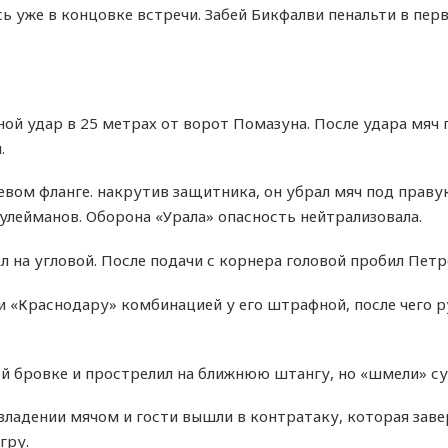
ь уже в концовке встречи. Забей Бикфалви пенальти в перв
й удар в 25 метрах от ворот Помазуна. После удара мяч 
.
вом фланге. накрутив защитника, он убрал мяч под правую
улейманов. Оборона «Урала» опасность нейтрализовала.
 на угловой. После подачи с корнера головой пробил Петр
 «Краснодару» комбинацией у его штрафной, после чего р
й бровке и прострелил на ближнюю штангу, но «шмели» су
владении мячом и гости вышли в контратаку, которая зав
гру.