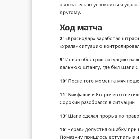
окончательно успокоиться удалос
другому.
Ход матча
2′
«Краснодар» заработал штрафно
«Урала» ситуацию контролировал
9′
Ионов обострил ситуацию на ле
дальнюю штангу, где был Шапи С
10′
После того момента мяч пошел
11′
Бикфалви и Егорычев ответили
Сорокин разобрался в ситуации.
13′
Шапи сделал прорыв по право
16′
«Урал» допустил ошибку при 
Помазуну пришлось вступить в и