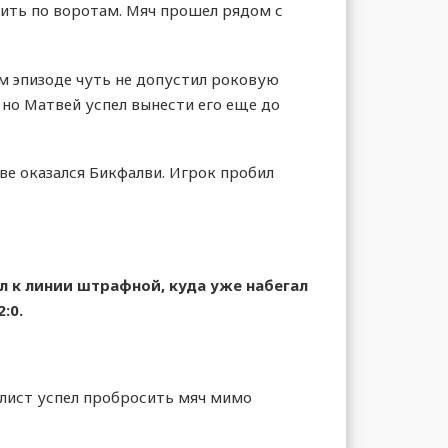
ить по воротам. Мяч прошел рядом с
ом эпизоде чуть не допустил роковую
 но Матвей успел вынести его еще до
тве оказался Бикфалви. Игрок пробил
л к линии штрафной, куда уже набегал
:0.
олист успел пробросить мяч мимо