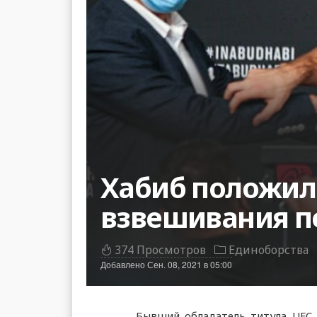
Хабиб положил
взвешивания п
374 Просмотров
Единоборства
Добавлено
Сен. 08, 2021 в 05:00
Бывший обладатель титула UFC 