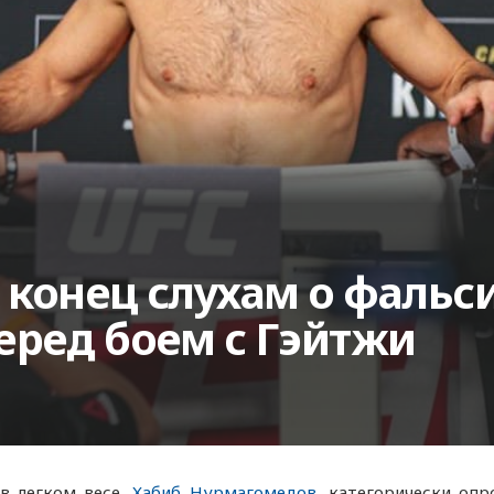
 конец слухам о фаль
еред боем с Гэйтжи
в легком весе,
Хабиб Нурмагомедов
, категорически оп