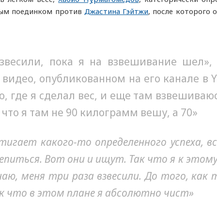
ным поединком против
Джастина Гэйтжи
, после которого
звесили, пока я на взвешивание шел»,
 видео, опубликованном на его канале в 
о, где я сделал вес, и еще там взвешива
что я там не 90 килограмм вешу, а 70»
стигает какого-то определенного успеха, в
епиться. Вот они и ищут. Так что я к этом
знаю, меня три раза взвесили. До того, как
ак что в этом плане я абсолютно чист»