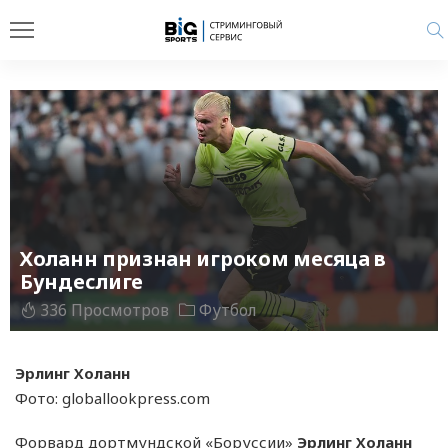
Холанн признан игроком месяца в
Бундеслиге
336 Просмотров
Футбол
Эрлинг Холанн
Фото: globallookpress.com
Форвард дортмундской «Боруссии»
Эрлинг Холанн