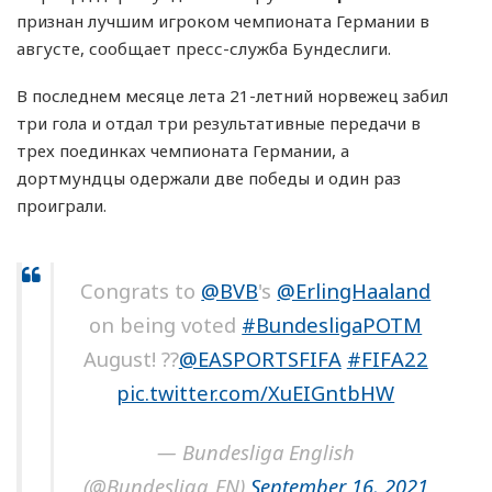
признан лучшим игроком чемпионата Германии в
августе, сообщает пресс-служба Бундеслиги.
В последнем месяце лета 21-летний норвежец забил
три гола и отдал три результативные передачи в
трех поединках чемпионата Германии, а
дортмундцы одержали две победы и один раз
проиграли.
Congrats to
@BVB
's
@ErlingHaaland
on being voted
#BundesligaPOTM
August! ??
@EASPORTSFIFA
#FIFA22
pic.twitter.com/XuEIGntbHW
— Bundesliga English
(@Bundesliga_EN)
September 16, 2021