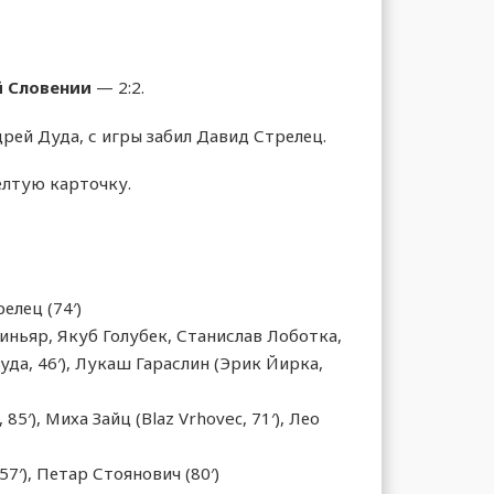
 Словении
— 2:2.
дрей Дуда, с игры забил Давид Стрелец.
елтую карточку.
елец (74′)
ньяр, Якуб Голубек, Станислав Лоботка,
да, 46′), Лукаш Гараслин (Эрик Йирка,
′), Миха Зайц (Blaz Vrhovec, 71′), Лео
(57′), Петар Стоянович (80′)