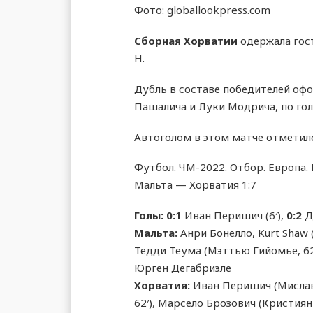
Фото: globallookpress.com
Сборная Хорватии
одержала гост
Н.
Дубль в составе победителей офо
Пашалича и Луки Модрича, по гол
Автоголом в этом матче отметил
Футбол. ЧМ-2022. Отбор. Европа.
Мальта — Хорватия 1:7
Голы:
0:1
Иван Перишич (6′),
0:2
Ду
Мальта:
Анри Бонелло, Kurt Shaw (
Тедди Теума (Мэттью Гийомье, 62′
Юрген Дегабриэле
Хорватия:
Иван Перишич (Мислав 
62′), Марсело Брозович (Кристиян