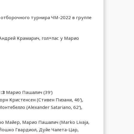
а отборочного турнира ЧМ-2022 в группе
 Андрей Крамарич, гол+пас у Марио
1:3
Марио Пашалич (39′)
Бьорн Кристенсен (Стивен Пизани, 46′),
нтебелло (Alexander Satariano, 62′),
о Майер, Марио Пашалич (Marko Livaja,
, Йошко Гвардиол, Дуйе Чалета-Цар,