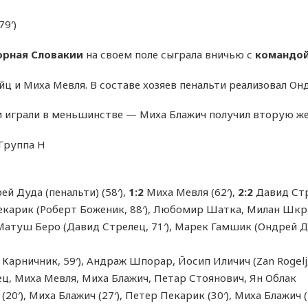
9′)
орная Словакии
на своем поле сыграла вничью с
командой
йц и Миха Мевля. В составе хозяев пенальти реализовал Он
ти играли в меньшинстве — Миха Блажич получил вторую ж
 Группа H
й Дуда (пенальти) (58′),
1:2
Миха Мевля (62′),
2:2
Давид Стр
карик (Роберт Боженик, 88′), Любомир Шатка, Милан Шкри
Матуш Беро (Давид Стрелец, 71′), Марек Гамшик (Ондрей Ду
рничник, 59′), Андраж Шпорар, Йосип Иличич (Zan Rogelj, 85
ец, Миха Мевля, Миха Блажич, Петар Стоянович, Ян Облак
 (20′), Миха Блажич (27′), Петер Пекарик (30′), Миха Блажич 