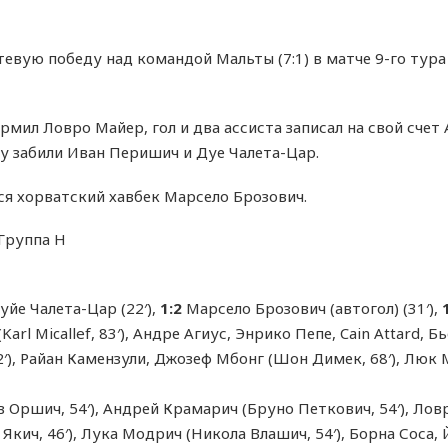
евую победу над командой Мальты (7:1) в матче 9-го тур
рмил Ловро Майер, гол и два ассиста записал на свой счет
у забили Иван Перишич и Дуе Чалета-Цар.
ся хорватский хавбек Марсело Брозович.
 Группа H
йе Чалета-Цар (22′),
1:2
Марсело Брозович (автогол) (31′),
Karl Micallef, 83′), Андре Агиус, Энрико Пепе, Cain Attard, 
), Райан Камензули, Джозеф Мбонг (Шон Димек, 68′), Люк Мо
Оршич, 54′), Андрей Крамарич (Бруно Петкович, 54′), Ловр
 Якич, 46′), Лука Модрич (Никола Влашич, 54′), Борна Соса