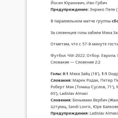
Йосип Юранович, Иво Грбич
Предупреждение:
Энрико Пепе (7
В параллельном матче группы
сб
За словенцев голы забили Миха За
Отметим, что с 57-й минуте гос
Футбол. ЧМ-2022. Отбор. Европа.
Словакия — Словения 2:2
Голы:
0:1
Миха Зайц (18′),
1:1
Ондре
Словакия:
Марек Родак, Петер Пе
Роберт Мак (Томаш Суслов, 71′), 
65′), Ladislav Almasi
Словения:
Беньямин Вербич (Жан Ка
Штулац, Sandi Lovric, Юре Балков
Предупреждения:
Ladislav Almasi