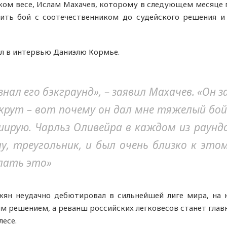
ом весе, Ислам Махачев, которому в следующем месяце 
ить бой с соотечественником до судейского решения 
л в интервью Даниэлю Кормье.
 знал его бэкграунд», – заявил Махачев. «Он
рут – вот почему он дал мне тяжелый бой. 
ширую. Чарльз Оливейра в каждом из раунд
у, треугольник, и был очень близко к этом
лать это»
кян неудачно дебютировал в сильнейшей лиге мира, на
м решением, а реванш российских легковесов станет гла
лесе.