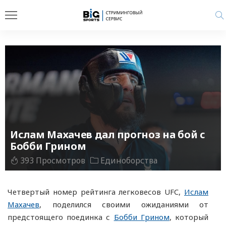
Ислам Махачев дал прогноз на бой с
Бобби Грином
393 Просмотров
Единоборства
Четвертый номер рейтинга легковесов UFC,
Ислам
Махачев
, поделился своими ожиданиями от
предстоящего поединка с
Бобби Грином
, который