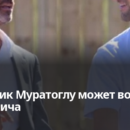
ик Муратоглу может в
вича