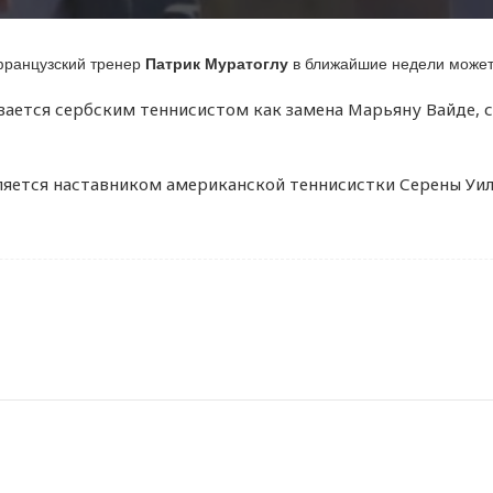
 французский тренер
Патрик Муратоглу
в ближайшие недели может 
вается сербским теннисистом как замена Марьяну Вайде,
яется наставником американской теннисистки Серены Уил