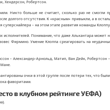
х, Хендерсон, Робертсон.
чили. Никто больше не считает, сколько раз не смогли 
сле долгого отсутствия. К «красным» привыкли, а в остал
ия суперснайпера – на этом этапе развития команды Клопп
х исполнителей. Понимание, что даже Алькантара может н
вовес Фирмино. Умение Клоппа среагировать на неудачны
ссон – Александер-Арнольд, Матип, Ван Дейк, Робертсон –
 Мане.
антированы очки в этой группе после потери тех, что были
пока фаворитами.
есто в клубном рейтинге УЕФА)
а).