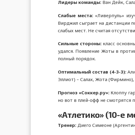
Лидеры команды:
Ван Дейк, Сала
Слабые места:
«Ливерпуль» изу
Вирджил сыграет на дистанции по
слабых мест. Не считая отсутств
Сильные стороны:
класс основны
удался. Появление Жоты в проти
полный порядок.
Оптимальный состав (4-3-3):
Али
Эллиот) – Салах, Жота (Фирмино),
Прогноз «Соккер.ру»:
Клоппу гар
но вот в плей-офф не смотрятся 
«Атлетико» (10-е м
Тренер:
Диего Симеоне (Аргентин