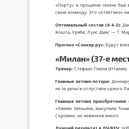
«Порту» в прошлом сезоне был в
свою команду. Это «Атлетико» на
Оптимальный состав (
4-
4-2):
Дио
Кошта, Урибе, Луис Диас — Т. Мар
Прогноз «Соккер.ру»:
будут воев
«Милан» (37-е мес
Тренер:
Стефано Пиоли (Италия)
Главные летние потери:
Доннару
но за деньги отпустили одного Л
Главные летние приобретения:
«Лилля» Меньяна, выкупили Тона
Скромно, но новичков много.
Лучший результат в ЛЧ/КЕЧ:
поб