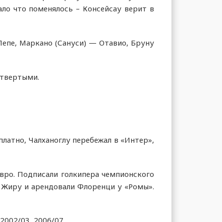
ало что поменялось – Консейсау верит в
епе, Маркано (Сануси) — Отавио, Бруну
етвертыми.
латно, Чалханоглу перебежал в «Интер»,
евро. Подписали голкипера чемпионского
и Жиру и арендовали Флоренци у «Ромы».
2002/03, 2006/07.