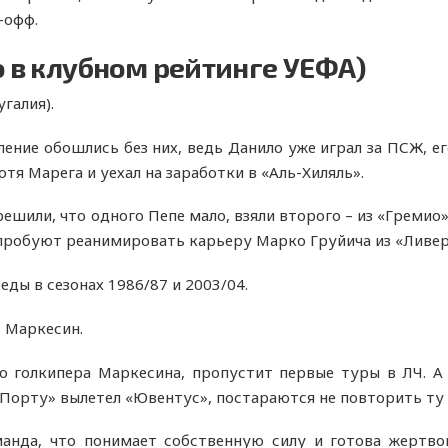
-офф.
о в клубном рейтинге УЕФА)
галия).
ление обошлись без них, ведь Данило уже играл за ПСЖ, е
тя Марега и уехал на заработки в «Аль-Хиляль».
ешили, что одного Пепе мало, взяли второго – из «Гремио»
опробуют реанимировать карьеру Марко Груйича из «Ливер
еды в сезонах 1986/87 и 2003/04.
 Маркесин.
 голкипера Маркесина, пропустит первые туры в ЛЧ. А
«Порту» вылетел «Ювентус», постараются не повторить ту
анда, что понимает собственную силу и готова жертвов