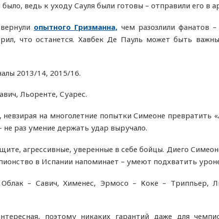
 было, ведь к уходу Сауля были готовы – отправили его в а
:
вернули
опытного Гризманна,
чем разозлили фанатов – 
ворил, что останется. Хавбек Де Пауль может быть важ
алы 2013/14, 2015/16.
Савич, Льоренте, Суарес.
, невзирая на многолетние попытки Симеоне превратить 
 – не раз умение держать удар выручало.
ите, агрессивные, уверенные в себе бойцы. Диего Симеоне 
мпионство в Испании напоминает – умеют подхватить уроне
Облак – Савич, Хименес, Эрмосо – Коке – Триппьер, Ль
нтересная, поэтому никаких гарантий даже для чемпио