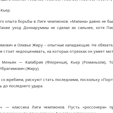
Кьер.
о опыта борьбы в Лиге чемпионов. «Милана» давно не был
Также уход Доннаруммы не сделал их сильнее, хотя П
мович и Оливье Жиру – опытные нападающие. Не обязател
не стоит недооценивать, на которых отрезках он умеет мо
Меньян — Калабрия (Флоренци), Кьер (Романьоли), Т
 Ибрагимович (Жиру).
о со жребием, рискуют стать последними, поскольку «Порт
ть до последнего удара.
а» — классика Лиги чемпионов. Пусть «россонери» п