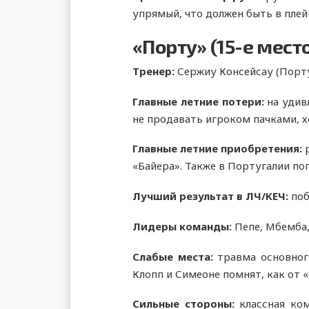
упрямый, что должен быть в плей
«Порту» (15-е мест
Тренер:
Сержиу Консейсау (Порту
Главные летние потери:
на удив
не продавать игроком пачками, хо
Главные летние приобретения:
р
«Байера». Также в Португалии п
Лучший результат в ЛЧ/КЕЧ:
поб
Лидеры команды:
Пепе, Мбемба,
Слабые места:
травма основного
Клопп и Симеоне помнят, как от 
Сильные стороны:
классная ком