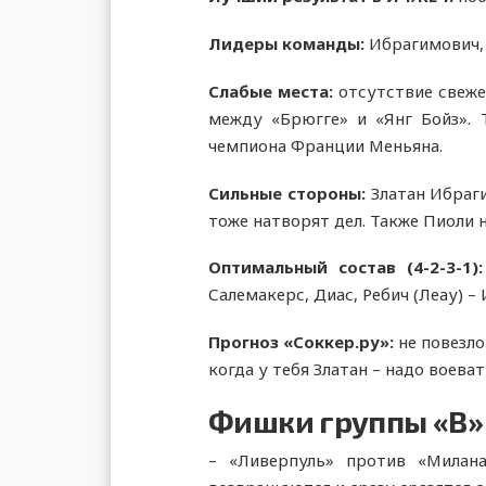
Лидеры команды:
Ибрагимович, 
Слабые места:
отсутствие свежег
между «Брюгге» и «Янг Бойз». 
чемпиона Франции Меньяна.
Сильные стороны:
Златан Ибраги
тоже натворят дел. Также Пиоли 
Оптимальный состав (
4-2-3-1):
Салемакерс, Диас, Ребич (Леау) –
Прогноз «Соккер.ру»:
не повезл
когда у тебя Златан – надо воева
Фишки группы «В»
– «Ливерпуль» против «Милан