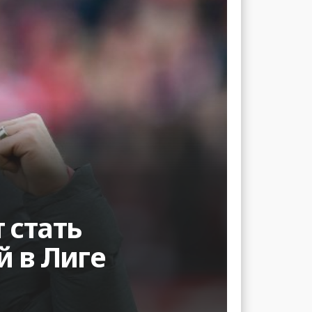
 стать
й в Лиге