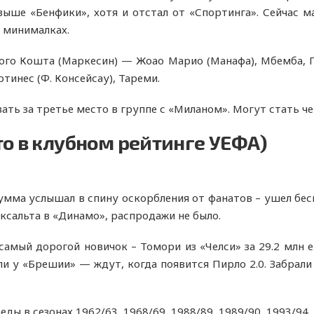
ыше «Бенфики», хотя и отстал от «Спортинга». Сейчас м
 минималках.
го Кошта (Маркесин) — Жоао Марио (Манафа), Мбемба, П
тинес (Ф. Консейсау), Тареми.
ать за третье место в группе с «Миланом». Могут стать ч
то в клубном рейтинге УЕФА)
мма услышал в спину оскорбления от фанатов – ушел бесп
аксальта в «Динамо», распродажи не было.
самый дорогой новичок – Томори из «Челси» за 29.2 млн 
ли у «Брешии» — ждут, когда появится Пирло 2.0. Забрал
еды в сезонах 1962/63, 1968/69, 1988/89, 1989/90, 1993/94, 