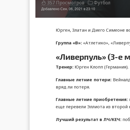
357 Просмотров
Футбол
Добавлено
Сен. 06, 2021 в 23:10
Юрген, Златан и Диего Симеоне 
Группа «
В»:
«Атлетико», «Ливерп
«Ливерпуль» (3-е 
Тренер:
Юрген Клопп (Германия).
Главные летние потери:
Вейнал
вряд ли потеря.
Главные летние приобретения:
еще перевели Эллиота из второй 
Лучший результат
в ЛЧ/КЕЧ:
поб