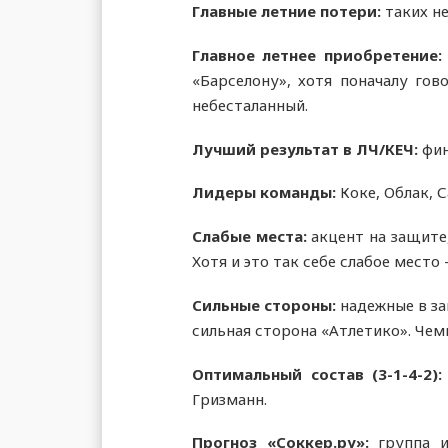
Главные летние потери:
таких не
Главн
ое летн
ее приобретени
е
«Барселону», хотя поначалу го
небесталанный.
Лучший результат в ЛЧ/КЕЧ:
фин
Лидеры команды:
Коке, Облак, 
Слабые места:
акцент на защите
Хотя и это так себе слабое место
Сильные стороны:
надежные в защ
сильная сторона «Атлетико». Че
Оптимальный состав (3-1-4-2):
Гризманн.
Прогноз «Соккер.ру»:
группа и