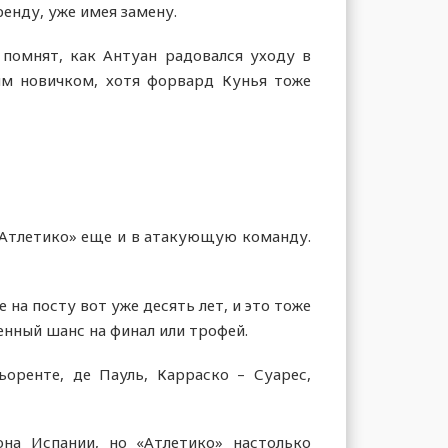
ренду, уже имея замену.
помнят, как Антуан радовался уходу в
ным новичком, хотя форвард Кунья тоже
«Атлетико» еще и в атакующую команду.
на посту вот уже десять лет, и это тоже
нный шанс на финал или трофей.
оренте, де Пауль, Карраско – Суарес,
на Испании, но «Атлетико» настолько