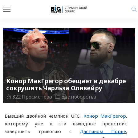
Конор МакГрегор обещает в декабре
сокрушить Чарльза Оливейру
322 Просмотров
Единоборства
Бывший двойной чемпион UFC,
Конор МакГрегор
,
которому уже в эти выходные предстоит
завершить трилогию с
Дастином Порье
,