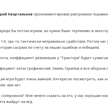
рий Квартальнов
прокомментировал разгромное поражен
, вроде бы потом играли, но нужно было терпеливо в некот
1:0, где-то тактически неправильно сработали. Потом нас 
торая сыграла по счету на наших ошибках и победила.
енты, коэффициент реализации у “Трактора” будет сумас
фициент катастрофический. Эмиль Гарипов и вся оборона 
ая игра будет очень важной. Интересно посмотреть, как к
ис или нет.
 у соперников? Мне нечего сказать на это, у нас хорошая к
та выйдут на лед.