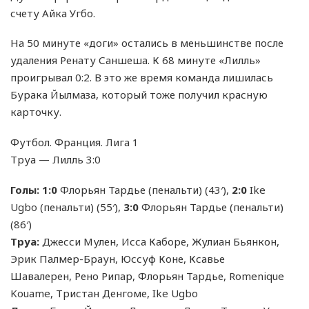
счету Айка Угбо.
На 50 минуте «доги» остались в меньшинстве после
удаления Ренату Саншеша. К 68 минуте «Лилль»
проигрывал 0:2. В это же время команда лишилась
Бурака Йылмаза, который тоже получил красную
карточку.
Футбол. Франция. Лига 1
Труа — Лилль 3:0
Голы:
1:0
Флорьян Тардье (пенальти) (43′),
2:0
Ike
Ugbo (пенальти) (55′),
3:0
Флорьян Тардье (пенальти)
(86′)
Труа:
Джесси Мулен, Исса Каборе, Жулиан Бьянкон,
Эрик Палмер-Браун, Юссуф Коне, Ксавье
Шавалерен, Рено Рипар, Флорьян Тардье, Romenique
Kouame, Тристан Денгоме, Ike Ugbo