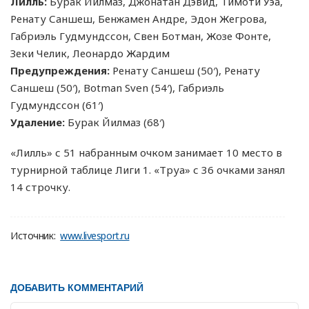
Лилль:
Бурак Йилмаз, Джонатан Дэвид, Тимоти Уэа,
Ренату Саншеш, Бенжамен Андре, Эдон Жегрова,
Габриэль Гудмундссон, Свен Ботман, Жозе Фонте,
Зеки Челик, Леонардо Жардим
Предупреждения:
Ренату Саншеш (50′), Ренату
Саншеш (50′), Botman Sven (54′), Габриэль
Гудмундссон (61′)
Удаление:
Бурак Йилмаз (68′)
«Лилль» с 51 набранным очком занимает 10 место в
турнирной таблице Лиги 1. «Труа» с 36 очками занял
14 строчку.
Источник:
www.livesport.ru
ДОБАВИТЬ КОММЕНТАРИЙ