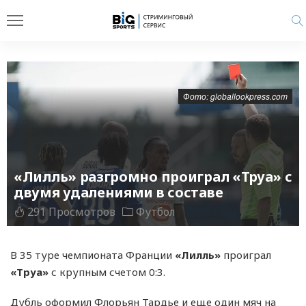
Фото: globallookpress.com
«Лилль» разгромно проиграл «Труа» с
двумя удалениями в составе
291 Просмотров
Футбол
В 35 туре чемпионата Франции
«Лилль»
проиграл
«Труа»
с крупным счетом 0:3.
Дубль оформил Флорьян Тардье и еще один мяч на