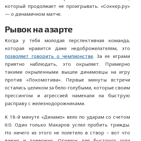
который продолжает не проигрывать. «Соккер.ру»
— о динамичном матче.
Рывок на азарте
Когда у тебя молодая перспективная команда,
которая нравится даже недоброжелателям, это
позволяет говорить о чемпионстве
. За ее играми
приятно наблюдать, это окрыляет. Примерно
такими окрыленными вышли динамовцы на игру
против «Локомотива». Первые минуты встречи
остались целиком за бело-голубыми, которые своим
прессингом и агрессией намекали на быструю
расправу с железнодорожниками.
К 18-й минуте «Динамо» вело по ударам со счетом
6:0. Один только Макаров успел пробить трижды.
Но ничего из этого не полетело в створ – вот что
важно и тревожно. Отрезок для быстрого гола