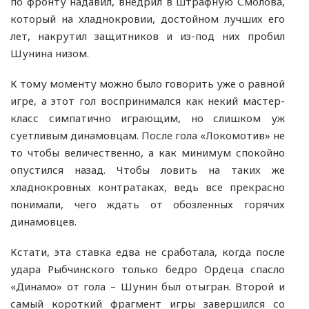
по фронту надавил, внедрил в штрафную Смолова,
который на хладнокровии, достойном лучших его
лет, накрутил защитников и из-под них пробил
Шунина низом.
К тому моменту можно было говорить уже о равной
игре, а этот гол воспринимался как некий мастер-
класс симпатично играющим, но слишком уж
суетливым динамовцам. После гола «Локомотив» не
то чтобы величественно, а как минимум спокойно
опустился назад. Чтобы ловить на таких же
хладнокровных контратаках, ведь все прекрасно
понимали, чего ждать от обозленных горячих
динамовцев.
Кстати, эта ставка едва не сработала, когда после
удара Рыбчинского только бедро Ордеца спасло
«Динамо» от гола – Шунин был отыгран. Второй и
самый короткий фрагмент игры завершился со