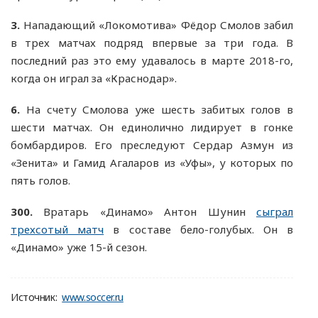
3.
Нападающий «Локомотива» Фёдор Смолов забил
в трех матчах подряд впервые за три года. В
последний раз это ему удавалось в марте 2018-го,
когда он играл за «Краснодар».
6.
На счету Смолова уже шесть забитых голов в
шести матчах. Он единолично лидирует в гонке
бомбардиров. Его преследуют Сердар Азмун из
«Зенита» и Гамид Агаларов из «Уфы», у которых по
пять голов.
300.
Вратарь «Динамо» Антон Шунин
сыграл
трехсотый матч
в составе бело-голубых. Он в
«Динамо» уже 15-й сезон.
Источник:
www.soccer.ru