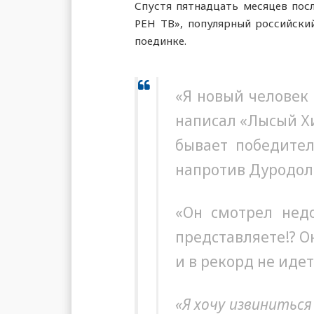
Спустя пятнадцать месяцев пос
РЕН ТВ», популярный российски
поединке.
«Я новый человек 
написал «Лысый Хи
бывает победител
напротив Дуродолы
«Он смотрел недо
представляете!? О
и в рекорд не идет
«Я хочу извиниться