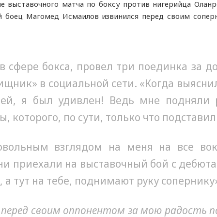
ле выставочного матча по боксу против нигерийца Олан
й боец Магомед Исмаилов извинился перед своим соперн
в сфере бокса, провел три поединка за до
щник» в социальной сети. «Когда выяснил
ей, я был удивлен! Ведь мне подняли 
, которого, по сути, только что подставил
вольным взглядом на меня на все вокр
ни приехали на выставочный бой с дебюта
, а тут на тебе, поднимают руку сопернику
 перед своим оппонентом за мою радость по