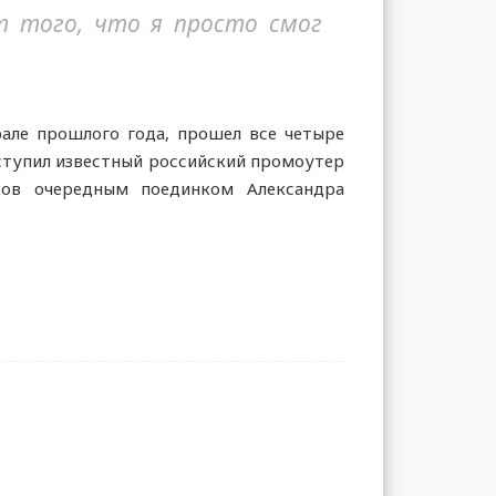
т того, что я просто смог
але прошлого года, прошел все четыре
ступил известный российский промоутер
ов очередным поединком Александра