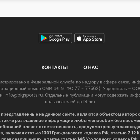
КОНТАКТЫ
О НАС
егистрировано в Федеральной службе по надзору в сфере связи, и
егистрационный номер СМИ ЭЛ № ФС 77 - 77562). Учредитель – ООО
ии: info@bigsports.ru. Отдельные публикации могут содержать ин
пользователей до 18 лет
представленные на данном сайте, являются объектом авторск
 а также разглашение информации любым способом без письме
ребований влечет ответственность, предусмотренную законод
в, включая статью 1301 Гражданского кодекса РФ, статью 7.12
правонарушениях, а также статью 146 Уголовного кодекса РФ.