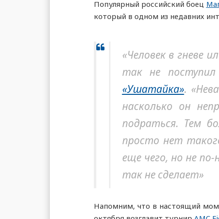
Популярный российский боец
Ма
который в одном из недавних ин
«Человек в гневе 
так не поступил 
«Ушатайка»
. «Нев
насколько он не
подраться. Тем б
просто нет такого
еще чего, но не п
так не сделает»
Напомним, что в настоящий мом
октября возглавит турнир
AMC Fi