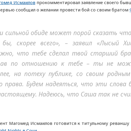
гомед Исмаилов
прокомментировал заявление своего быв
тервью сообщил о желании провести бой со своим братом
или сильной обиде может порой сказать чт
бы, скорее всего», – заявил «Лысый Х
ажно, что тебе сделал твой старший бра
прав по отношению к тебе – ты не мож
олее, на потеху публике, со своим родн
 права. Будем надеяться, что эти слова 
о-настоящему. Надеюсь, что Саша так не сч
ент Магомед Исмаилов готовится к титульному реваншу
ght Nights в Сочи
.