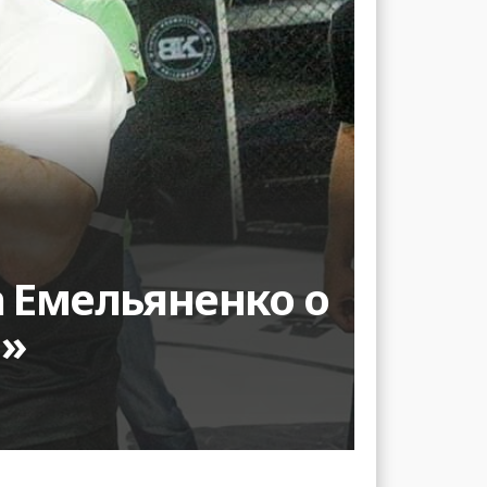
а Емельяненко о
!»