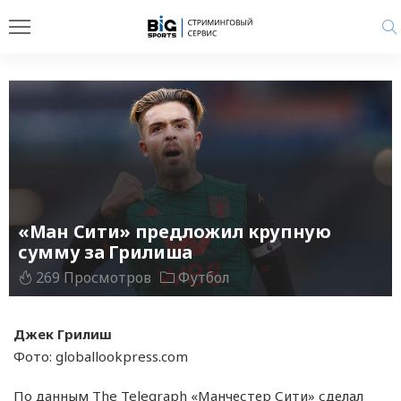
«Ман Сити» предложил крупную
сумму за Грилиша
269 Просмотров
Футбол
Джек Грилиш
Фото: globallookpress.com
По данным The Telegraph «Манчестер Сити» сделал