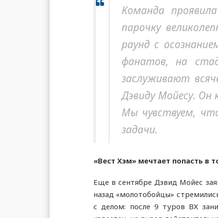
Команда проявил
парочку великоле
раунд с осознание
фанатов, на стад
заслуживают всяч
Дэвиду Мойесу. Он
Мы чувствуем, что
задачи.
«Вест Хэм» мечтает попасть в т
Еще в сентябре Дэвид Мойес зая
назад «молотобойцы» стремились 
с делом: после 9 туров ВХ зан