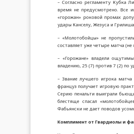
– Согласно регламенту Кубка Ли
время не предусмотрено. Все иг
«горожан» роковой промах допу
удары Канселу, Жезуса и Грилиша 
– «Молотобойцы» не пропустили
составляет уже четыре матча (не 
– «Горожане» владели ощутимы
владению, 25 (7) против 7 (2) п
– Звание лучшего игрока матча
француз получает игровую практи
Серию пенальти выиграли бьющи
блестяще спасал «молотобойце
Фабьянски не дает поводов усомн
Комплимент от Гвардиолы и фан