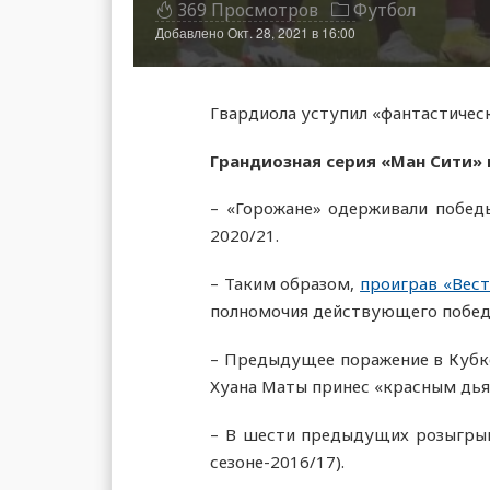
369 Просмотров
Футбол
Добавлено
Окт. 28, 2021 в 16:00
Гвардиола уступил «фантастичес
Грандиозная серия «Ман Сити» 
– «Горожане» одерживали победы
2020/21.
– Таким образом,
проиграв «Вест
полномочия действующего победит
– Предыдущее поражение в Кубке
Хуана Маты принес «красным дья
– В шести предыдущих розыгрыша
сезоне-2016/17).