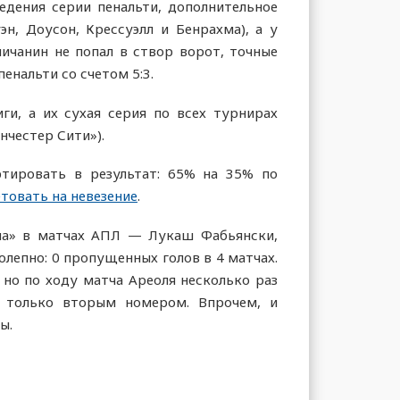
едения серии пенальти, дополнительное
н, Доусон, Крессуэлл и Бенрахма), а у
ичанин не попал в створ ворот, точные
енальти со счетом 5:3.
и, а их сухая серия по всех турнирах
нчестер Сити»).
тировать в результат: 65% на 35% по
етовать на невезение
.
эма» в матчах АПЛ — Лукаш Фабьянски,
лепно: 0 пропущенных голов в 4 матчах.
но по ходу матча Ареоля несколько раз
ь только вторым номером. Впрочем, и
ы.