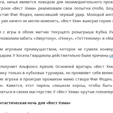
ги, ничья является поводом для незамедлительного пров
роки «Вест Хэма» реализовали свои попытки (Нобл, Боуэ
стил Фил Фоден, наносивший первый удар. Молодой англ
уже ничего не могли изменить, «Вест Хэм» выиграл серию п
 с игры в обоих матчах текущего розыгрыша Кубка Лиг
позволили забить «Эвертону», «Генку», «Тоттенхэму» и «Ма
м игровым преимуществом, которое не сумели конвер
о ударам. У Хосепа Гвардиолы действительно были причины
с
 получает Альфонсо Ареоля. Основной вратарь «Вест Х
ку только в кубковых турнирах, но проявляет себя велико
е игроки и проиграл промахом мимо створа Фил Фоден, 
в». Кажется, этот парень слишком хорош, чтобы быт
иться в своем мастерстве. У «Вест Хэма» крутые голкипер
тастическая ночь для «Вест Хэма»