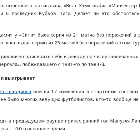
ах нынешнего розыгрыша «Вест Хэм» выбил «Манчестер 
и 6 последних Кубков Лиги. Делает ли это обстоятел
ами» у «Сити» была серия из 21 матча без поражений в 
о века выдал серию из 25 матчей без поражений в этом ту
динолично присвоить себе и рекорд по числу завоеванных 
верпуля», побеждавшего с 1981-го по 1984-й.
т и выигрывает
еп Гвардиола
внесли 17 изменений в стартовые составы
не было многих ведущих футболистов, кто-то вообще не 
д» в предыдущем раунде принес ранний гол Мануэля Лан
игры — 0:0 в основное время.