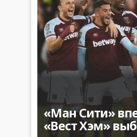
«Ман Сити» впе
«Вест Хэм» вы