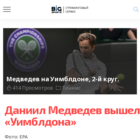
Медведев на Уимблдоне, 2-й круг.
414 Просмотров
Теннис
Даниил Медведев вышел 
«Уимблдона»
Фото: EPA