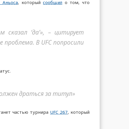
с Аньоса
, который
сообщил
о том, что
 сказал ‘да’», – цитирует
не проблема. В UFC попросили
атус.
должен драться за титул»
танет частью турнира
UFC 267
, который