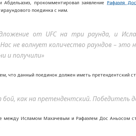
ли Абдельазиз, прокомментировал заявление
Рафаэля До
тираундового поединка с ним.
дложение от UFC на три раунда, и Ислам
«Нас не волнует количество раундов – это 
ни и получили»
тем, что данный поединок должен иметь претендентский ст
 бой, как на претендентский. Победитель 
се между Исламом Махачевым и Рафаэлем Дос Аньосом с
.