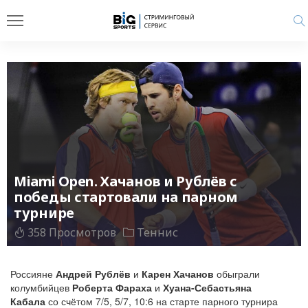
Miami Open. Хачанов и Рублёв с
победы стартовали на парном
турнире
358 Просмотров
Теннис
Россияне
Андрей Рублёв
и
Карен Хачанов
обыграли
колумбийцев
Роберта Фараха
и
Хуана-Себастьяна
Кабала
со счётом 7/5, 5/7, 10:6 на старте парного турнира