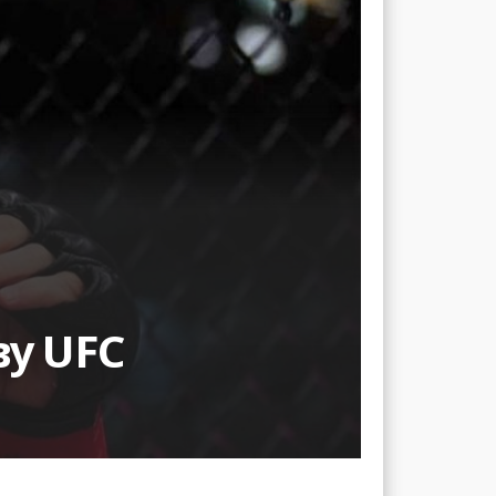
ву UFC