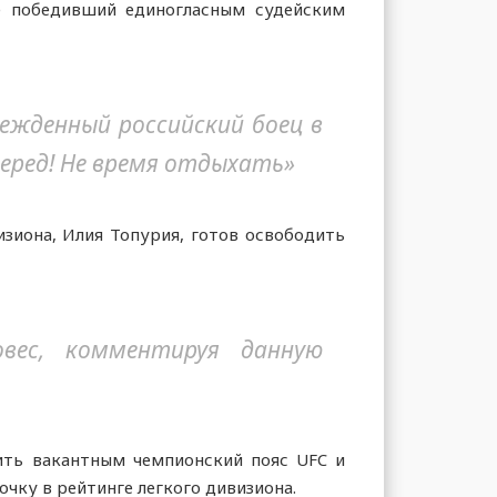
е победивший единогласным судейским
бежденный российский боец в
перед! Не время отдыхать»
зиона, Илия Топурия, готов освободить
овес, комментируя данную
ить вакантным чемпионский пояс UFC и
ку в рейтинге легкого дивизиона.