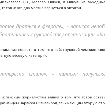
улегковесов UFC, Мовсар Евлоев, в минувшие выходны
готов через два месяца вернуться в октагон.
 готов драться в феврале», – написал непо
братившись к руководству организации. «В
 внимания новость о том, что действующий чемпион диви
легкую весовую категорию.
интересно стало», – написал полулегк
 испанским журналистам заявил о том, что готов остав
бразильцем Чарльзом Оливейрой, занимающим вторую строч