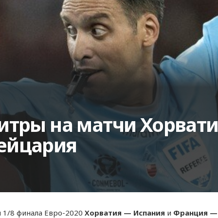
итры на матчи Хорвати
ейцария
и 1/8 финала Евро-2020
Хорватия — Испания
и
Франция —