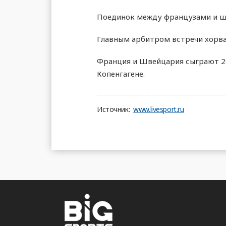
Поединок между французами и ш
Главным арбитром встречи хорва
Франция и Швейцария сыграют 28 
Копенгагене.
Источник:
www.livesport.ru