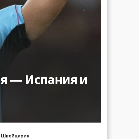
я — Испания и
 Швейцария
.