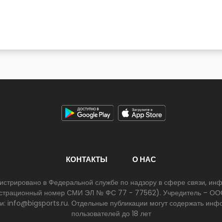
КОНТАКТЫ
О НАС
егистрировано в Федеральной службе по надзору в сфере связи, и
егистрационный номер СМИ ЭЛ № ФС 77 - 77562). Учредитель – ООО
ии: info@bigsports.ru. Отдельные публикации могут содержать ин
пользователей до 18 лет