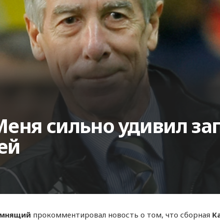
еня сильно удивил за
ией
омнящий
прокомментировал новость о том, что сборная
К