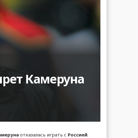
прет Камеруна
амеруна
отказалась играть с
Россией
.