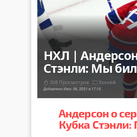
НХЛ | Андерсон
Стэнли: Мы бил
368 Просмотров
Хоккей
Добавлено
Июл. 06, 2021 в 17:10
Андерсон о се
Кубка Стэнли: