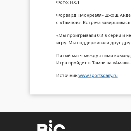
Фото: НХЛ
Форвард «Монреаля» Джощ Андер
с «Тампой». Встреча завершилась
«Мы проигрывали 0:3 в серии и н
игру. Мы поддерживали друг друг
Пятый матч между этими команда
Игра пройдет в Тампе на «Амали-
Источник:
www.sportsdaily.ru