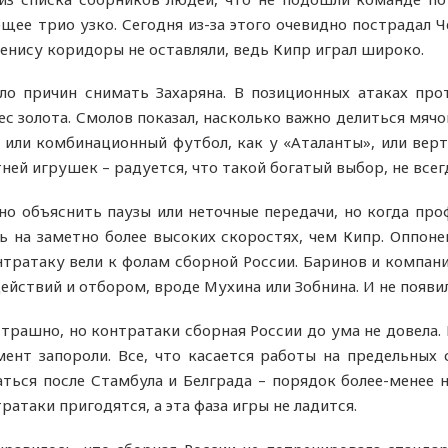
щее трио узко. Сегодня из-за этого очевидно пострадал
енису коридоры не оставляли, ведь Кипр играл широко.
ыло причин снимать Захаряна. В позиционных атаках пр
вес золота. Смолов показал, насколько важно делиться мя
 или комбинационный футбол, как у «Аталанты», или верти
тней игрушек – радуется, что такой богатый выбор, не всег
о объяснить паузы или неточные передачи, но когда про
ь на заметно более высоких скоростях, чем Кипр. Оппон
тратаку вели к фолам сборной России. Баринов и компания
ействий и отбором, вроде Мухина или Зобнина. И не появил
 страшно, но контратаки сборная России до ума не довела
ент запороли. Все, что касается работы на предельных 
ться после Стамбула и Белграда – порядок более-менее н
атаки пригодятся, а эта фаза игры не ладится.