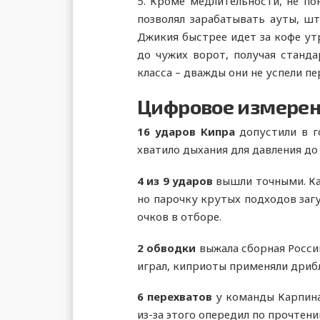
5. Кроме медлительности, не по
позволял зарабатывать ауты, шт
Джикия быстрее идет за кофе утр
до чужих ворот, получая станда
класса – дважды они не успели пе
Цифровое измерен
16 ударов Кипра
допустили в го
хватило дыхания для давления до 
4 из 9 ударов
вышли точными. Как
но парочку крутых подходов загу
очков в отборе.
2 обводки
выжала сборная Росси
играл, киприоты применяли дрибл
6 перехватов
у команды Карпина
из-за этого опередил по прочтен