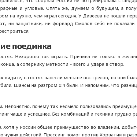
нравилось, что сборная России не потренировала станда
рафные и угловые. Опять же, думаем о будущем, а полу
ом на кухню, чем играл сегодня. У Дивеева не пошли пер
рт, ни защитники, ни форвард Смолов себя не показали
рестроиться.
ие поединка
стях. Нехорошо так играть. Причина не только в желан
конца, а сопернику меткости – всего 3 удара в створ.
 видите, в гостях нанесли меньше выстрелов, но они были
били. Шансы на разгром 0:4 были. И напомним, что разниц
и. Непонятно, почему так несмело пользовались преимуще
инг чаще и успешнее. Без комбинаций и техники трудно р
. Хотя у России общее преимущество во владении, добыто
ию чужих действий. Прессинг помог против Хорватии и разо