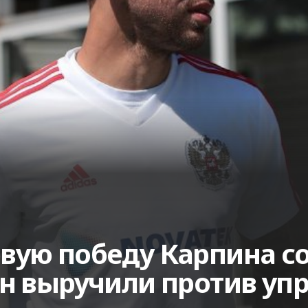
ую победу Карпина со
н выручили против уп