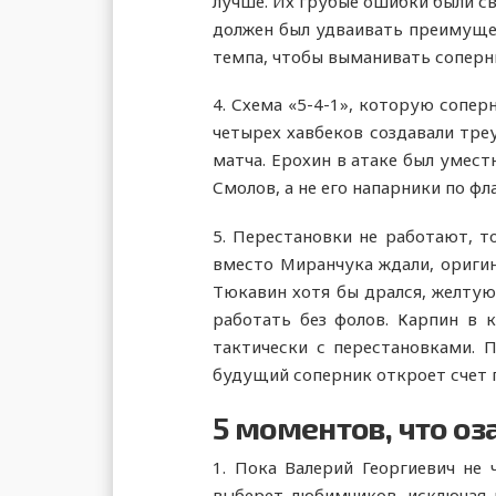
лучше. Их грубые ошибки были с
должен был удваивать преимущест
темпа, чтобы выманивать соперни
4. Схема «5-4-1», которую сопер
четырех хавбеков создавали тре
матча. Ерохин в атаке был умест
Смолов, а не его напарники по фл
5. Перестановки не работают, т
вместо Миранчука ждали, оригина
Тюкавин хотя бы дрался, желтую
работать без фолов. Карпин в 
тактически с перестановками. 
будущий соперник откроет счет 
5 моментов, что о
1. Пока Валерий Георгиевич не
выберет любимчиков, исключая и