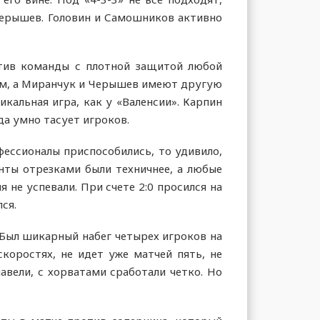
 Черышев. Головин и Самошников активно
отив команды с плотной защитой любой
чом, а Миранчук и Черышев имеют другую
кальная игра, как у «Валенсии». Карпин
да умно тасует игроков.
фессионалы приспособились, то удивило,
енты отрезками были техничнее, а любые
 не успевали. При счете 2:0 просился на
ся.
. Был шикарный набег четырех игроков на
скоростях, не идет уже матчей пять, не
авели, с хорватами сработали четко. Но