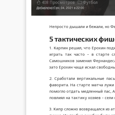
408 Просмотров
Футбол
Добавлено
Сен. 04, 2021 в 22:00
Непросто дышали и бежали, но Ф
5 тактических фиш
1. Карпин решил, что Ерохин под
играть так часто – в старте 
Самошников заменил Фернандеса,
зато Ерохин чаще искал свободны
2. Сработали вертикальные пас
фаворита. На старте матча лужи
помогло отдать медленный пас, 
повлиял на тактику хозяев – сели 
3. Кипр сложно возвращался из ат