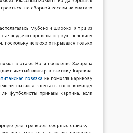
домой». Классный момент, когда Черышев
троиться. Но сборной России не хватало
асполагалась глубоко и широко, а три из
орые неудачно провели первую половину
ач, поскольку неплохо открывался только
омог в атаке. Но и появление Захаряна
адает чистый вингер в тактику Карпина.
апитанская повязка
не помогла Баринову
 нежели пытался запутать свою команду
т ли футболисты приказы Карпина, если
лярную для тренеров сборных ошибку –
го вине. Под «4-3-3» не все подходят,