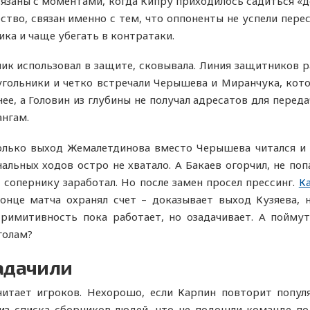
вязаны с моментами, когда Кипру приходилось садиться «
во, связан именно с тем, что оппоненты не успели перес
ка и чаще убегать в контратаки.
ник использовал в защите, сковывала. Линия защитников р
угольники и четко встречали Черышева и Миранчука, кот
нее, а Головин из глубины не получал адресатов для перед
ангам.
олько выход Жемалетдинова вместо Черышева читался и п
льных ходов остро не хватало. А Бакаев огорчил, не поп
 сопернику заработал. Но после замен просел прессинг.
К
конце матча охранял счет – доказывает выход Кузяева,
Примитивность пока работает, но озадачивает. А пойму
голам?
задачили
 читает игроков. Нехорошо, если Карпин повторит попу
з списка сборников людей, что не подошли команде по е