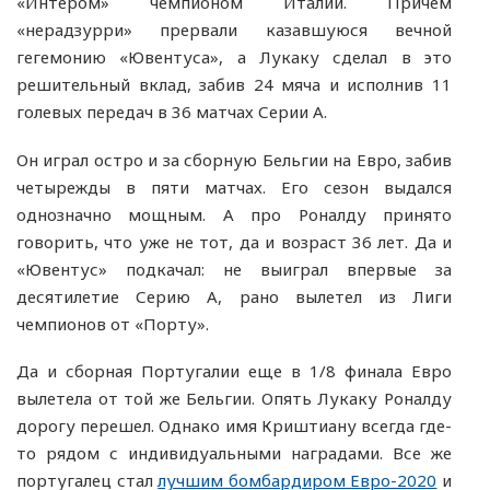
«Интером» чемпионом Италии. Причем
«нерадзурри» прервали казавшуюся вечной
гегемонию «Ювентуса», а Лукаку сделал в это
решительный вклад, забив 24 мяча и исполнив 11
голевых передач в 36 матчах Серии А.
Он играл остро и за сборную Бельгии на Евро, забив
четырежды в пяти матчах. Его сезон выдался
однозначно мощным. А про Роналду принято
говорить, что уже не тот, да и возраст 36 лет. Да и
«Ювентус» подкачал: не выиграл впервые за
десятилетие Серию А, рано вылетел из Лиги
чемпионов от «Порту».
Да и сборная Португалии еще в 1/8 финала Евро
вылетела от той же Бельгии. Опять Лукаку Роналду
дорогу перешел. Однако имя Криштиану всегда где-
то рядом с индивидуальными наградами. Все же
португалец стал
лучшим бомбардиром Евро-2020
и