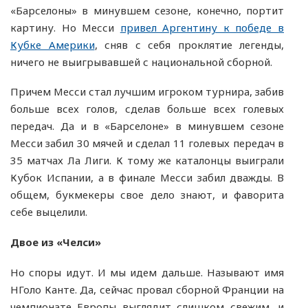
«Барселоны» в минувшем сезоне, конечно, портит
картину. Но Месси
привел Аргентину к победе в
Кубке Америки
, сняв с себя проклятие легенды,
ничего не выигрывавшей с национальной сборной.
Причем Месси стал лучшим игроком турнира, забив
больше всех голов, сделав больше всех голевых
передач. Да и в «Барселоне» в минувшем сезоне
Месси забил 30 мячей и сделал 11 голевых передач в
35 матчах Ла Лиги. К тому же каталонцы выиграли
Кубок Испании, а в финале Месси забил дважды. В
общем, букмекеры свое дело знают, и фаворита
себе выцелили.
Двое из «Челси»
Но споры идут. И мы идем дальше. Называют имя
НГоло Канте. Да, сейчас провал сборной Франции на
чемпионате Европы выглядит слишком свежим, и