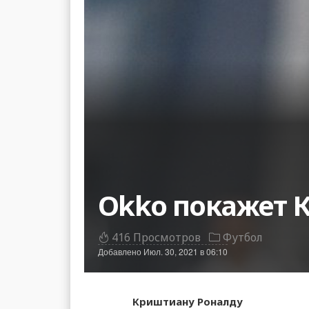
Okko покажет К
416 Просмотров
Футбол
Добавлено
Июл. 30, 2021 в 06:10
Криштиану Роналду