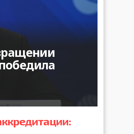
звращении
 победила
аккредитации: