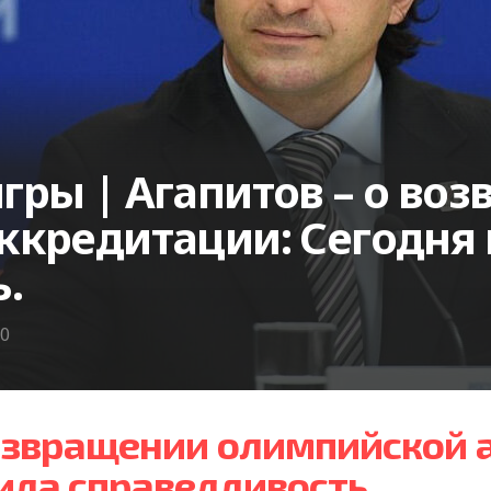
ры | Агапитов – о во
ккредитации: Сегодня
.
0
возвращении олимпийской 
ила справедливость