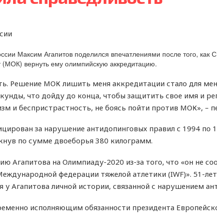
сии
ссии Максим Агапитов поделился впечатлениями после того, как 
 (МОК) вернуть ему олимпийскую аккредитацию.
ть. Решение МОК лишить меня аккредитации стало для ме
екунды, что дойду до конца, чтобы защитить свое имя и р
м и беспристрастность, не боясь пойти против МОК», – п
цирован за нарушение антидопинговых правил с 1994 по 1
олкнув по сумме двоеборья 380 килограмм.
ю Агапитова на Олимпиаду-2020 из-за того, что «он не с
еждународной федерации тяжелой атлетики (IWF)». 51-ле
 у Агапитова личной истории, связанной с нарушением ан
ременно исполняющим обязанности президента Европейско