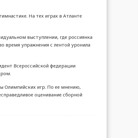
имнастике. На тех играх в Атланте
видуальном выступлении, где россиянка
во время упражнения с лентой уронила
зидент Всероссийской федерации
ором.
ы Олимпийских игр. По ее мнению,
несправедливое оценивание сборной