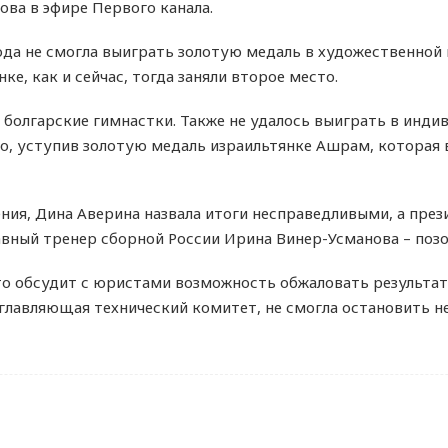
ова в эфире Первого канала.
ода не смогла выиграть золотую медаль в художественной г
ке, как и сейчас, тогда заняли второе место.
болгарские гимнастки. Также не удалось выиграть в инди
о, уступив золотую медаль израильтянке Ашрам, которая 
ния, Дина Аверина назвала итоги несправедливыми, а пре
авный тренер сборной России Ирина Винер-Усманова – поз
то обсудит с юристами возможность обжаловать результат
зглавляющая технический комитет, не смогла остановить 