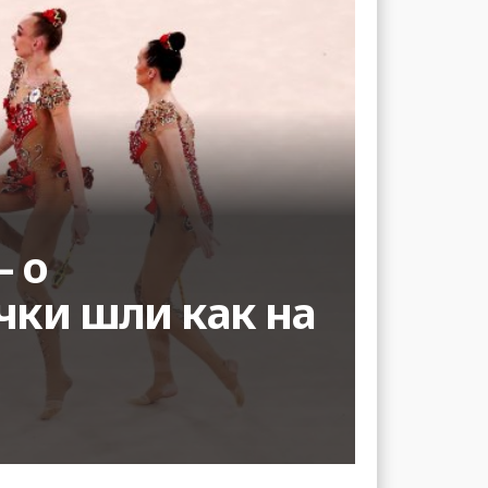
– о
чки шли как на