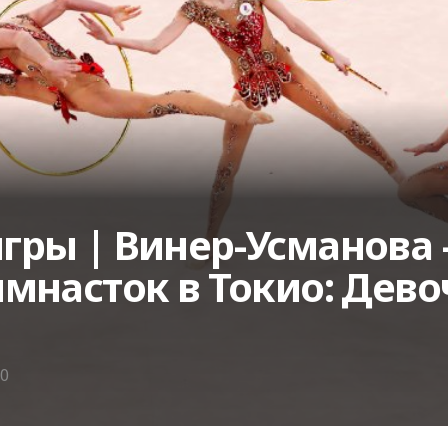
ры | Винер-Усманова 
мнасток в Токио: Дево
0