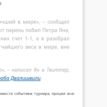
а
.
лучший в мире», – сообщил
т парень побил Петра Яна,
их счет 1-1, а я разобрал
гчайшего веса в мире, вне
», – написал Ян в Твиттер,
аба Двалишвили
.
чимости событием турнира, прошел всю