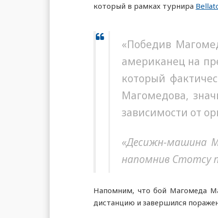
который в рамках турнира
Bellat
«Победив Магомед
американец на пр
который фактичес
Магомедова, знач
зависимости от о
«Десижн-машина Ме
напомнив Стотсу 
Напомним, что бой Магомеда Ма
дистанцию и завершился поражен