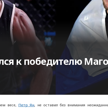
ился к победителю Маг
шем весе,
Петр Ян
, не оставил без внимания неожидан