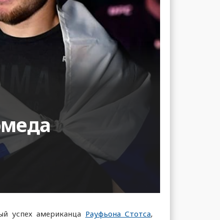
омеда
ный успех американца
Рауфьона Стотса
,