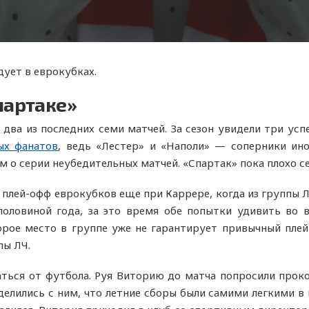
ует в еврокубках.
партаке»
 два из последних семи матчей. За сезон увидели три усп
ых фанатов
, ведь «Лестер» и «Наполи» — соперники ино
 о серии неубедительных матчей. «Спартак» пока плохо с
 плей-офф еврокубков еще при Каррере, когда из группы Л
половиной года, за это время обе попытки удивить во 
рое место в группе уже не гарантирует привычный плей
пы ЛЧ.
аться от футбола. Руя Виторию до матча попросили прок
лились с ним, что летние сборы были самими легкими в и