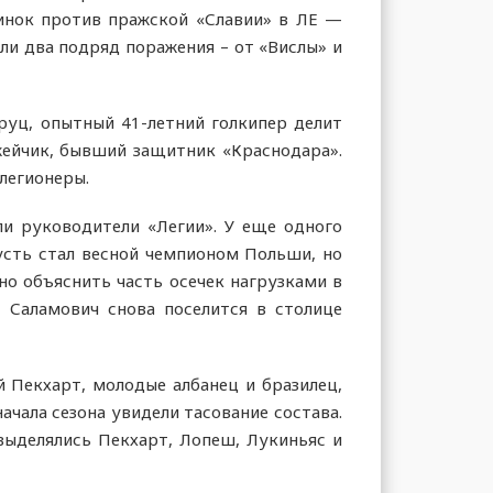
динок против пражской «Славии» в ЛЕ —
али два подряд поражения – от «Вислы» и
оруц, опытный 41-летний голкипер делит
жейчик, бывший защитник «Краснодара».
 легионеры.
ли руководители «Легии». У еще одного
усть стал весной чемпионом Польши, но
но объяснить часть осечек нагрузками в
, Саламович снова поселится в столице
й Пекхарт, молодые албанец и бразилец,
ачала сезона увидели тасование состава.
выделялись Пекхарт, Лопеш, Лукиньяс и