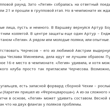
пповой раунд. Зато «Легия» собралась на ответный пое
али 2:1 и прошли в групповой этап. Но в чемпионате их жд
мые лица, пусть и немного. В Варшаву вернулся Артур Б
етним коллегой. В центре защиты еще один Артур – Енд
питаном «Легии». А рядом или молодые поляки, или опытные
утствовать Черчесов – его из любимой Австрии выдерну
ды Чеслава Михневича, дела идут не лучшим образом. П
е 16-е место в чемпионате. «Легия» удивила, и хотя мож
кого клуба просто так пригласили Черчесова. Возможно
тугальцев, есть запасной форвард сборной Чехии – рослы
 (Харатин пришел из «Ференцвароша»). А из-за сложного н
тчи в основе, «Легия» может удивить составом. Весной 
ак что на двух флангах у поляков проблемы.