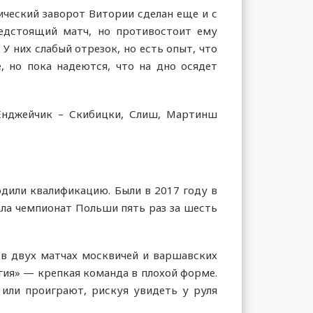
тический заворот Витории сделан еще и с
дстоящий матч, но противостоит ему
 них слабый отрезок, но есть опыт, что
, но пока надеются, что на дно осядет
 Енджейчик – Скибицки, Слиш, Мартинш
одили квалификацию. Были в 2017 году в
ала чемпионат Польши пять раз за шесть
 в двух матчах москвичей и варшавских
егия» — крепкая команда в плохой форме.
или проиграют, рискуя увидеть у руля