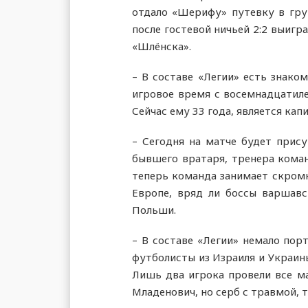
отдало «Шерифу» путевку в гру
после гостевой ничьей 2:2 выигр
«Шлёнска».
– В составе «Легии» есть знако
игровое время с восемнадцатил
Сейчас ему 33 года, является ка
– Сегодня на матче будет прис
бывшего вратаря, тренера коман
теперь команда занимает скромно
Европе, вряд ли боссы варшавс
Польши.
– В составе «Легии» немало пор
футболисты из Израиля и Украины
Лишь два игрока провели все ма
Младенович, но серб с травмой, т