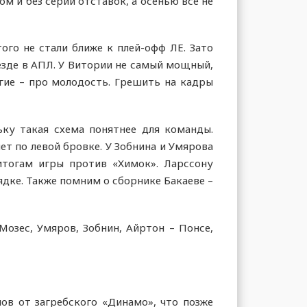
м и без серии отставок, а осенью все не
ого не стали ближе к плей-офф ЛЕ. Зато
езде в АПЛ. У Витории не самый мощный,
угие – про молодость. Грешить на кадры
льку такая схема понятнее для команды.
т по левой бровке. У Зобнина и Умярова
итогам игры против «Химок». Ларссону
дке. Также помним о сборнике Бакаеве –
Мозес, Умяров, Зобнин, Айртон – Понсе,
нов от загребского «Динамо», что позже