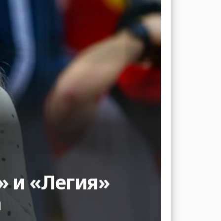
» и «Легия»
а