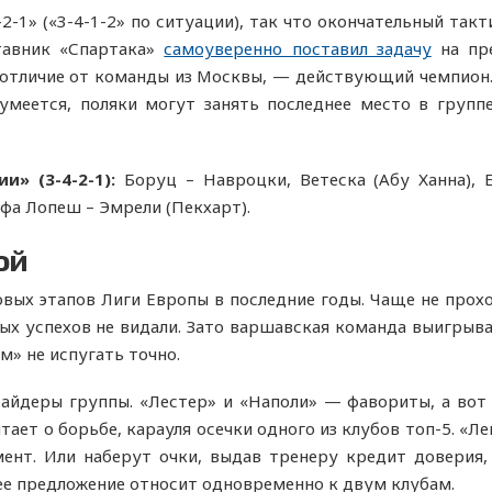
-2-1» («3-4-1-2» по ситуации), так что окончательный так
тавник «Спартака»
самоуверенно поставил задачу
на пре
 отличие от команды из Москвы, — действующий чемпион. У
умеется, поляки могут занять последнее место в группе
и» (3-4-2-1):
Боруц – Навроцки, Ветеска (Абу Ханна),
афа Лопеш – Эмрели (Пекхарт).
ой
овых этапов Лиги Европы в последние годы. Чаще не прох
ых успехов не видали. Зато варшавская команда выигрыв
м» не испугать точно.
айдеры группы. «Лестер» и «Наполи» — фавориты, а вот
тает о борьбе, карауля осечки одного из клубов топ-5. «Л
нт. Или наберут очки, выдав тренеру кредит доверия, 
нее предложение относит одновременно к двум клубам.