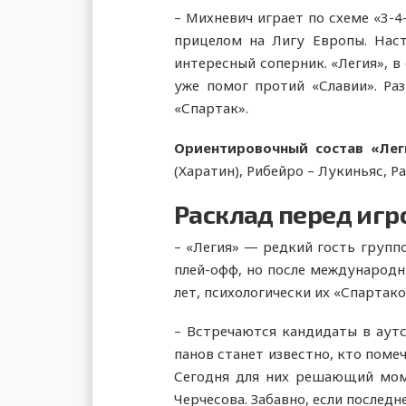
– Михневич играет по схеме «3-4
прицелом на Лигу Европы. Нас
интересный соперник. «Легия», в
уже помог протий «Славии». Раз
«Спартак».
Ориентировочный состав «Леги
(Харатин), Рибейро – Лукиньяс, Р
Расклад перед игр
– «Легия» — редкий гость групп
плей-офф, но после международн
лет, психологически их «Спартако
– Встречаются кандидаты в аутс
панов станет известно, кто помеч
Сегодня для них решающий моме
Черчесова. Забавно, если послед