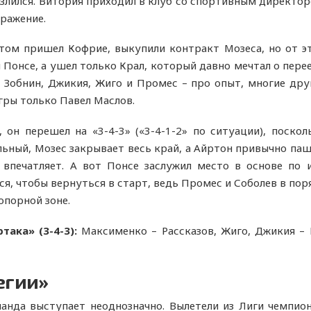
озлился. Витория приходил в клуб со спортивным директоро
бражение.
етом пришел Кофрие, выкупили контракт Мозеса, но от эт
 Понсе, а ушел только Крал, который давно мечтал о пере
, Зобнин, Джикия, Жиго и Промес – про опыт, многие др
игры только Павел Маслов.
 он перешел на «3-4-3» («3-4-1-2» по ситуации), поско
ьный, Мозес закрывает весь край, а Айртон привычно паше
 впечатляет. А вот Понсе заслужил место в основе по 
, чтобы вернуться в старт, ведь Промес и Соболев в поря
опорной зоне.
така» (3-4-3):
Максименко – Рассказов, Жиго, Джикия – 
егии»
манда выступает неоднозначно. Вылетели из Лиги чемпио