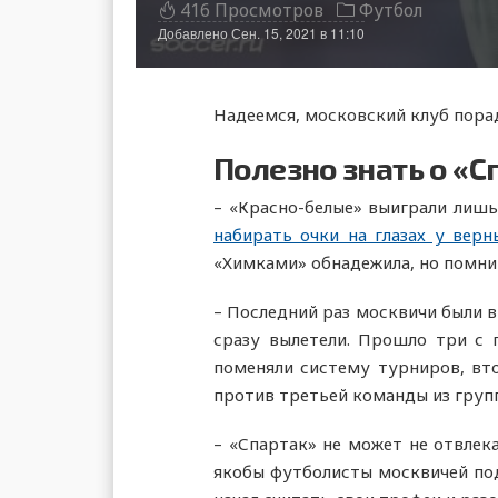
416 Просмотров
Футбол
Добавлено
Сен. 15, 2021 в 11:10
Надеемся, московский клуб порад
Полезно знать о «С
– «Красно-белые» выиграли лишь
набирать очки на глазах у верн
«Химками» обнадежила, но помним
– Последний раз москвичи были в
сразу вылетели. Прошло три с 
поменяли систему турниров, вто
против третьей команды из груп
– «Спартак» не может не отвлек
якобы футболисты москвичей поде