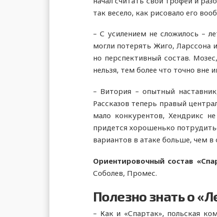
начал считать свои трофеи и раз
так весело, как рисовало его воо
– С усилением не сложилось – л
могли потерять Жиго, Ларссона и
но перспективный состав. Мозес
нельзя, тем более что точно вне 
– Витория – опытный наставник,
Рассказов теперь правый централ
мало конкурентов, Хендрикс не
придется хорошенько потрудиться
вариантов в атаке больше, чем в 
Ориентировочный состав «Спар
Соболев, Промес.
Полезно знать о «Л
– Как и «Спартак», польская ко