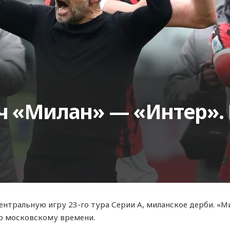
ч «Милан» — «Интер».
ентральную игру 23-го тура Серии А, миланское дерби. «М
 по московскому времени.