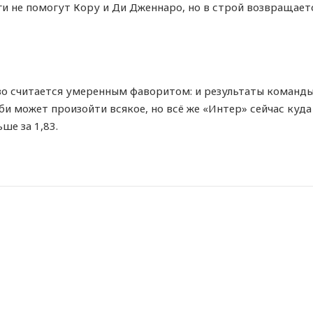
 не помогут Кору и Ди Дженнаро, но в строй возвращаетс
 считается умеренным фаворитом: и результаты команды в
рби может произойти всякое, но всё же «Интер» сейчас куд
ше за 1,83.