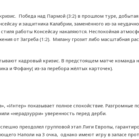
кризис. Победа над Пармой (3:2) в прошлом туре, добытая
сейсау и защитника Калабрии, заменённого из-за неудачн
 стиля работы Консейсау накаляются. Неспокойная атмосфе
ения от Загреба (1:2). Милану грозит либо масштабная ра
тывают кадровый кризис. В предстоящем матче команда н
ика и Фофану( из-за перебора жёлтых карточек).
, «Интер» показывает полное спокойствие. Разгромные побе
чили «нерадзурри» уверенность перед дерби.
успешно преодолел групповой этап Лиги Европы, гарантиров
ющего Наполи на 3 очка, однако имеют игру в запасе про