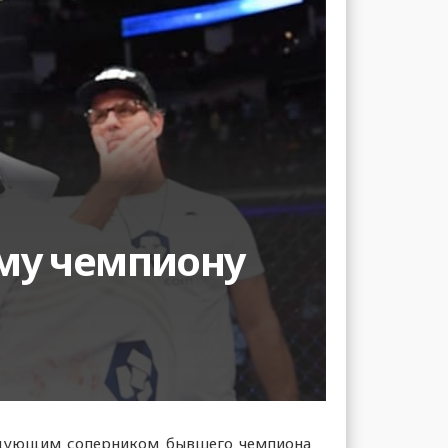
му чемпиону
ледующим соперником бывшего чемпиона