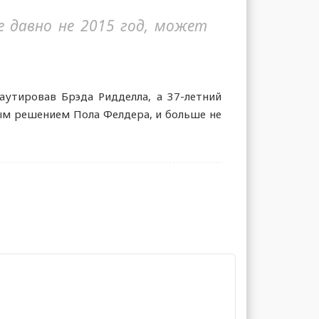
е давно не 2015 год, может
аутировав Брэда Ридделла, а 37-летний
ным решением Пола Фелдера, и больше не