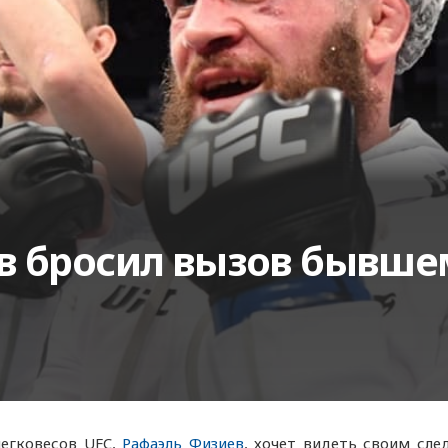
в бросил вызов бывше
егковесов UFC,
Рафаэль Физиев
, хочет видеть своим с