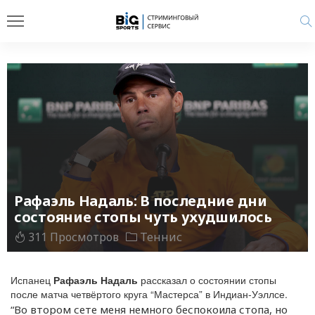
Рафаэль Надаль: В последние дни
состояние стопы чуть ухудшилось
311 Просмотров
Теннис
Испанец
Рафаэль Надаль
рассказал о состоянии стопы
после матча четвёртого круга “Мастерса” в Индиан-Уэллсе.
“Во втором сете меня немного беспокоила стопа, но